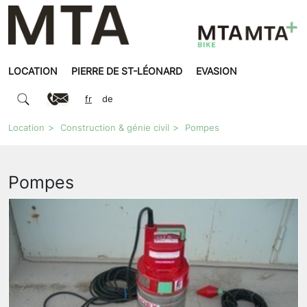
LOCATION
PIERRE DE ST-LÉONARD
EVASION
fr
de
Location
Construction & génie civil
Pompes
Pompes