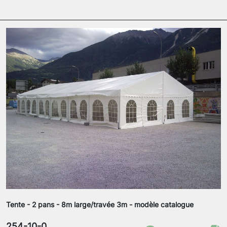
Tente - 2 pans - 8m large/travée 3m - modèle catalogue
254-10-0