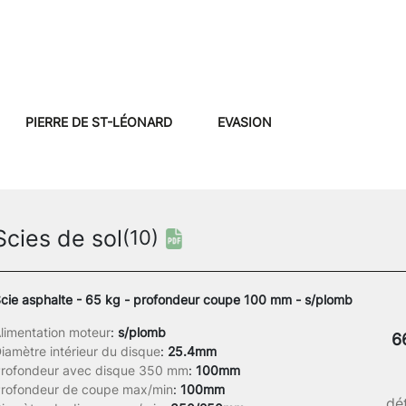
PIERRE DE ST-LÉONARD
EVASION
Scies de sol
(10)
cie asphalte - 65 kg - profondeur coupe 100 mm - s/plomb
limentation moteur
:
s/plomb
6
iamètre intérieur du disque
:
25.4mm
rofondeur avec disque 350 mm
:
100mm
rofondeur de coupe max/min
:
100mm
dét