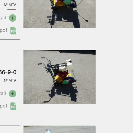
№
MTA
ail
pdf
66-9-0
№
MTA
ail
pdf