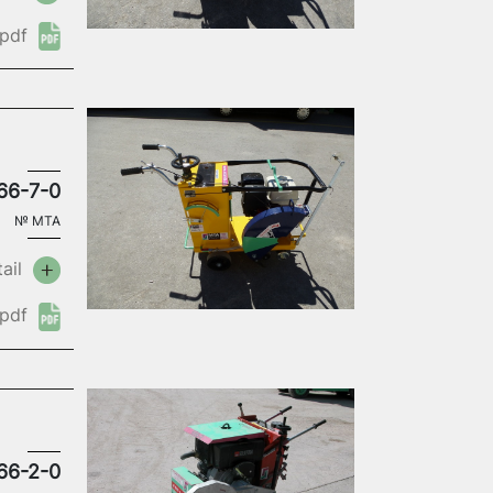
pdf
66-7-0
№
MTA
ail
pdf
66-2-0