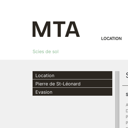
LOCATION
Scies de sol
Location
Pierre de St-Léonard
Evasion
S
A
D
P
P