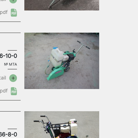
pdf
6-10-0
№
MTA
ail
pdf
66-8-0