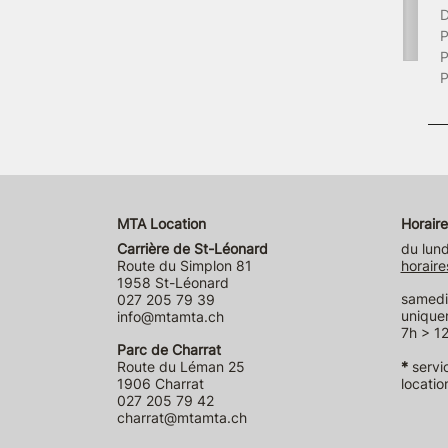
D
P
P
P
MTA Location
Horaire
Carrière de St-Léonard
du lund
Route du Simplon 81
horaire
1958 St-Léonard
samedi 
027 205 79 39
unique
info@mtamta.ch
7h > 12
Parc de Charrat
Route du Léman 25
*
servi
1906 Charrat
locatio
027 205 79 42
charrat@mtamta.ch