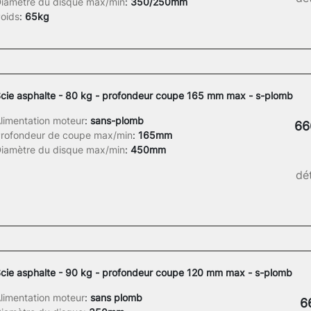
iamètre du disque max/min
:
350/250mm
oids
:
65kg
cie asphalte - 80 kg - profondeur coupe 165 mm max - s-plomb
limentation moteur
:
sans-plomb
66
rofondeur de coupe max/min
:
165mm
iamètre du disque max/min
:
450mm
dét
cie asphalte - 90 kg - profondeur coupe 120 mm max - s-plomb
limentation moteur
:
sans plomb
6