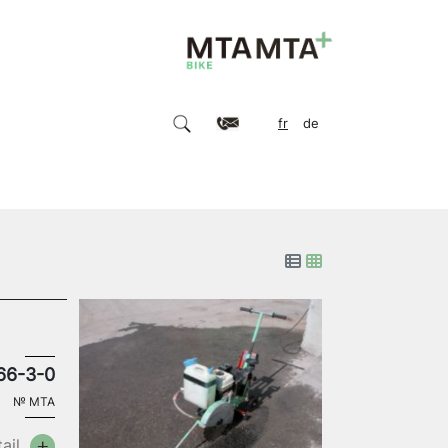
fr
de
66-3-0
№
MTA
ail