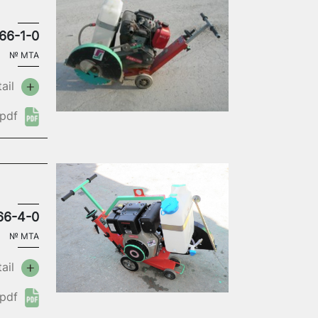
66-1-0
№
MTA
ail
pdf
66-4-0
№
MTA
ail
pdf