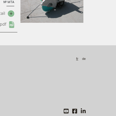
№
MTA
ail
pdf
fr
de