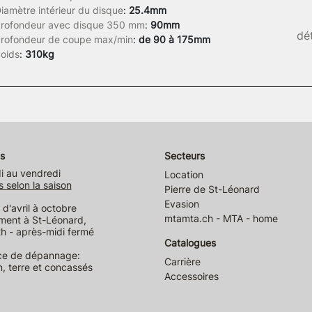
iamètre intérieur du disque
:
25.4mm
rofondeur avec disque 350 mm
:
90mm
dét
rofondeur de coupe max/min
:
de 90 à 175mm
oids
:
310kg
s
Secteurs
i au vendredi
Location
s selon la saison
Pierre de St-Léonard
Evasion
d'avril à octobre
mtamta.ch - MTA - home
ment à St-Léonard,
h - après-midi fermé
Catalogues
ce de dépannage:
Carrière
n, terre et concassés
Accessoires