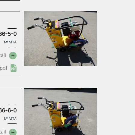
66-5-0
№
MTA
ail
pdf
66-6-0
№
MTA
ail