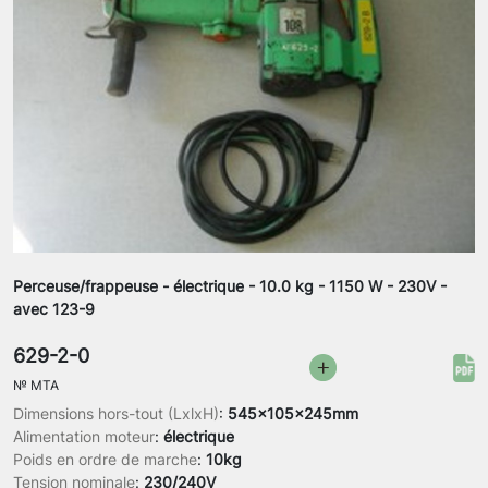
Perceuse/frappeuse - électrique - 10.0 kg - 1150 W - 230V -
avec 123-9
629-2-0
№
MTA
Dimensions hors-tout (LxlxH)
:
545x105x245mm
Alimentation moteur
:
électrique
Poids en ordre de marche
:
10kg
Tension nominale
:
230/240V