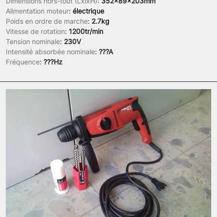
Dimensions hors-tout (LxlxH)
:
352x89x203mm
Alimentation moteur
:
électrique
Poids en ordre de marche
:
2.7kg
Vitesse de rotation
:
1200tr/min
Tension nominale
:
230V
Intensité absorbée nominale
:
???A
Fréquence
:
???Hz