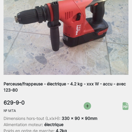
Perceuse/frappeuse - électrique - 4.2 kg - xxx W - accu - avec
123-80
629-9-0
№
MTA
Dimensions hors-tout (LxlxH)
:
330 x 90 x 90mm
Alimentation moteur
:
électrique
Poids en ordre de marche
:
4.2kg