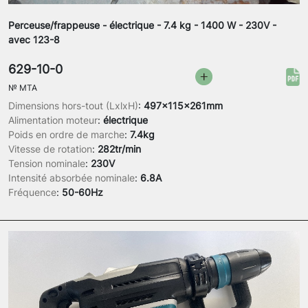
Perceuse/frappeuse - électrique - 7.4 kg - 1400 W - 230V -
avec 123-8
629-10-0
№
MTA
Dimensions hors-tout (LxlxH)
:
497x115x261mm
Alimentation moteur
:
électrique
Poids en ordre de marche
:
7.4kg
Vitesse de rotation
:
282tr/min
Tension nominale
:
230V
Intensité absorbée nominale
:
6.8A
Fréquence
:
50-60Hz