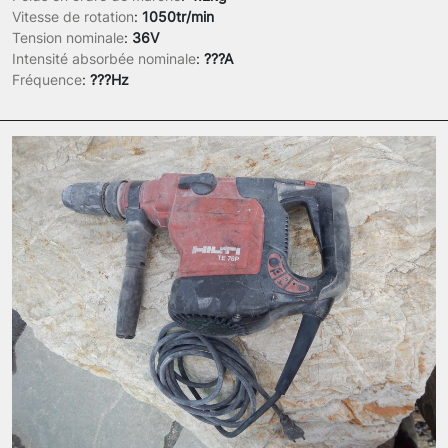
Vitesse de rotation
:
1050tr/min
Tension nominale
:
36V
Intensité absorbée nominale
:
???A
Fréquence
:
???Hz