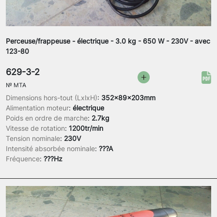
Perceuse/frappeuse - électrique - 3.0 kg - 650 W - 230V - avec
123-80
629-3-2
№
MTA
Dimensions hors-tout (LxlxH)
:
352x89x203mm
Alimentation moteur
:
électrique
Poids en ordre de marche
:
2.7kg
Vitesse de rotation
:
1200tr/min
Tension nominale
:
230V
Intensité absorbée nominale
:
???A
Fréquence
:
???Hz