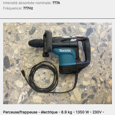
Intensité absorbée nominale
:
???A
Fréquence
:
???Hz
Perceuse/frappeuse - électrique - 8.9 kg - 1350 W - 230V -