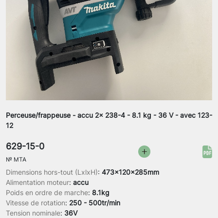
Perceuse/frappeuse - accu 2x 238-4 - 8.1 kg - 36 V - avec 123-
12
629-15-0
№
MTA
Dimensions hors-tout (LxlxH)
:
473x120x285mm
Alimentation moteur
:
accu
Poids en ordre de marche
:
8.1kg
Vitesse de rotation
:
250 - 500tr/min
Tension nominale
:
36V