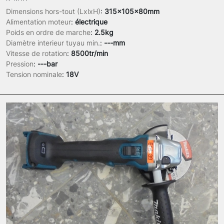
Dimensions hors-tout (LxlxH)
:
315x105x80mm
Alimentation moteur
:
électrique
Poids en ordre de marche
:
2.5kg
Diamètre interieur tuyau min.
:
---mm
Vitesse de rotation
:
8500tr/min
Pression
:
---bar
Tension nominale
:
18V