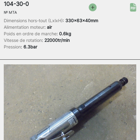
104-30-0
№
MTA
Dimensions hors-tout (LxlxH)
:
330x63x40mm
Alimentation moteur
:
air
Poids en ordre de marche
:
0.6kg
Vitesse de rotation
:
22000tr/min
Pression
:
6.3bar