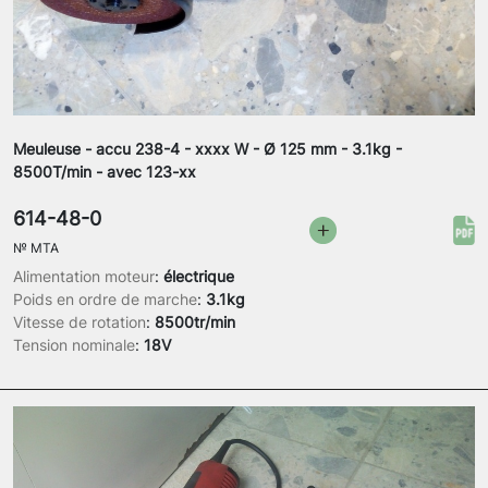
Meuleuse - accu 238-4 - xxxx W - Ø 125 mm - 3.1kg -
8500T/min - avec 123-xx
614-48-0
№
MTA
Alimentation moteur
:
électrique
Poids en ordre de marche
:
3.1kg
Vitesse de rotation
:
8500tr/min
Tension nominale
:
18V