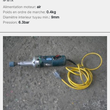
№
MTA
Alimentation moteur
:
air
Poids en ordre de marche
:
0.4kg
Diamètre interieur tuyau min.
:
9mm
Pression
:
6.3bar