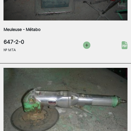
Meuleuse - Métabo
647-2-0
№
MTA