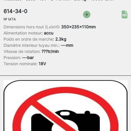
614-34-0
№
MTA
Dimensions hors-tout (LxlxH)
:
350x235x110mm
Alimentation moteur
:
accu
Poids en ordre de marche
:
2.3kg
Diamètre interieur tuyau min.
:
---mm
Vitesse de rotation
:
???tr/min
Pression
:
---bar
Tension nominale
:
18V