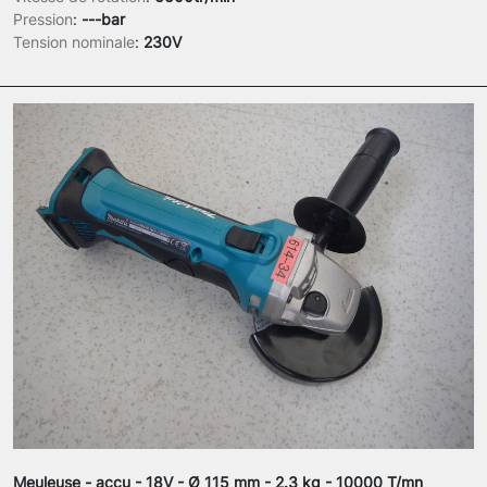
Pression
:
---bar
Tension nominale
:
230V
Meuleuse - accu - 18V - Ø 115 mm - 2.3 kg - 10000 T/mn