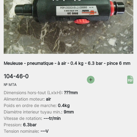
Meuleuse - pneumatique - à air - 0.4 kg - 6.3 bar - pince 6 mm
104-46-0
№
MTA
Dimensions hors-tout (LxlxH)
:
???mm
Alimentation moteur
:
air
Poids en ordre de marche
:
0.4kg
Diamètre interieur tuyau min.
:
9mm
Vitesse de rotation
:
---tr/min
Pression
:
6.3bar
Tension nominale
:
---V