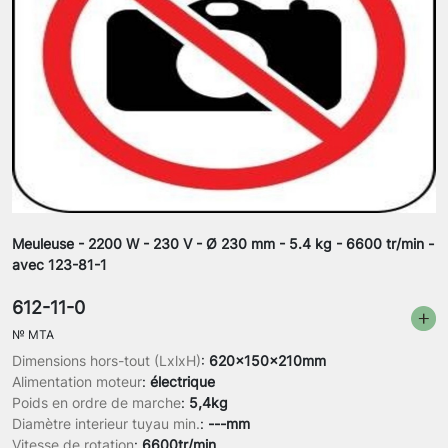
Meuleuse - 2200 W - 230 V - Ø 230 mm - 5.4 kg - 6600 tr/min -
avec 123-81-1
612-11-0
№
MTA
Dimensions hors-tout (LxlxH)
:
620x150x210mm
Alimentation moteur
:
électrique
Poids en ordre de marche
:
5,4kg
Diamètre interieur tuyau min.
:
---mm
Vitesse de rotation
:
6600tr/min