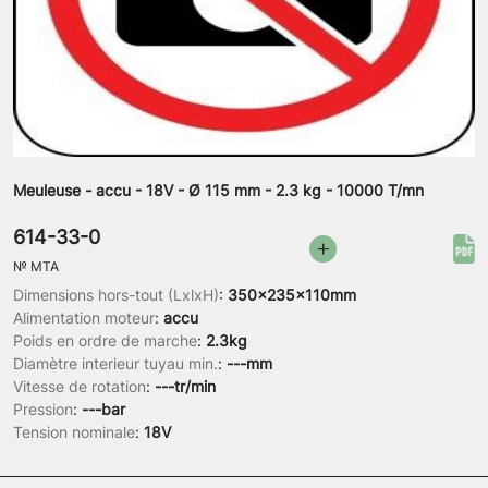
Meuleuse - accu - 18V - Ø 115 mm - 2.3 kg - 10000 T/mn
614-33-0
№
MTA
Dimensions hors-tout (LxlxH)
:
350x235x110mm
Alimentation moteur
:
accu
Poids en ordre de marche
:
2.3kg
Diamètre interieur tuyau min.
:
---mm
Vitesse de rotation
:
---tr/min
Pression
:
---bar
Tension nominale
:
18V