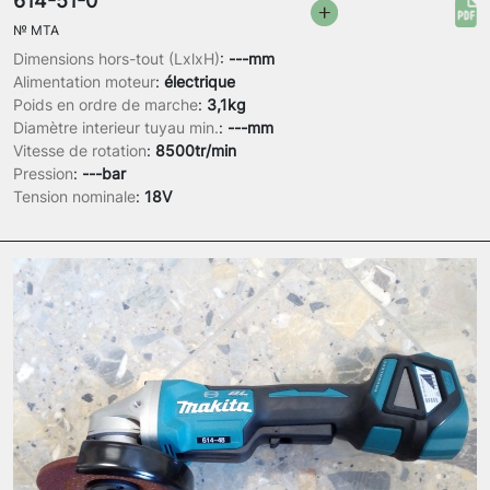
614-51-0
№
MTA
Dimensions hors-tout (LxlxH)
:
---mm
Alimentation moteur
:
électrique
Poids en ordre de marche
:
3,1kg
Diamètre interieur tuyau min.
:
---mm
Vitesse de rotation
:
8500tr/min
Pression
:
---bar
Tension nominale
:
18V