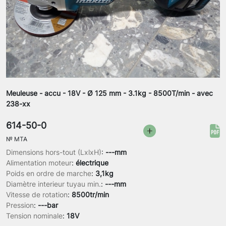
Meuleuse - accu - 18V - Ø 125 mm - 3.1kg - 8500T/min - avec
238-xx
614-50-0
№
MTA
Dimensions hors-tout (LxlxH)
:
---mm
Alimentation moteur
:
électrique
Poids en ordre de marche
:
3,1kg
Diamètre interieur tuyau min.
:
---mm
Vitesse de rotation
:
8500tr/min
Pression
:
---bar
Tension nominale
:
18V