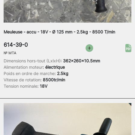
Meuleuse - accu - 18V - Ø 125 mm - 2.5kg - 8500 T/min
614-39-0
№
MTA
Dimensions hors-tout (LxlxH)
:
362x260x10.5mm
Alimentation moteur
:
électrique
Poids en ordre de marche
:
2.5kg
Vitesse de rotation
:
8500tr/min
Tension nominale
:
18V