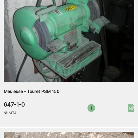
Meuleuse - Touret PSM 150
647-1-0
№
MTA