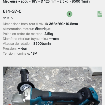
Meuleuse - accu - 18V - Ø 125 mm - 2.5kg - 8500 T/min
614-37-0
№
MTA
Dimensions hors-tout (LxlxH)
:
362x260x10.5mm
Alimentation moteur
:
électrique
Poids en ordre de marche
:
2.5kg
Diamètre interieur tuyau min.
:
---mm
Vitesse de rotation
:
8500tr/min
Pression
:
---bar
Tension nominale
:
18V