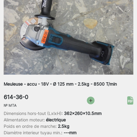
Meuleuse - accu - 18V - Ø 125 mm - 2.5kg - 8500 T/min
614-36-0
№
MTA
Dimensions hors-tout (LxlxH)
:
362x260x10.5mm
Alimentation moteur
:
électrique
Poids en ordre de marche
:
2.5kg
Diamètre interieur tuyau min.
:
---mm