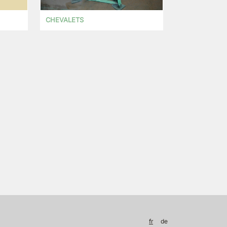
CHEVALETS
fr
de