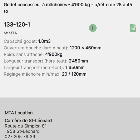
Godet concasseur à mâchoires - 4'900 kg - p/rétro de 28 à 45
to
133-120-1
№
MTA
Capacité godet
:
1.0m3
Ouverture bouche (larg x haut)
:
1200 x 450mm
Poids sans attache
:
4'900kg
Longueur transport (hors-tout)
:
2'450mm
Largeur transport (hors-tout)
:
1'650mm
Réglage mâchoire min/max
:
20 / 120mm
MTA Location
Carrière de St-Léonard
Route du Simplon 81
1958 St-Léonard
027 205 79 39