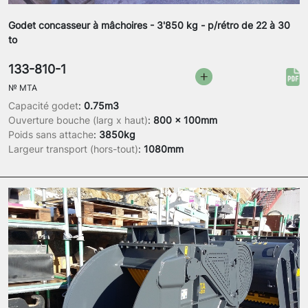
Godet concasseur à mâchoires - 3'850 kg - p/rétro de 22 à 30
to
133-810-1
№
MTA
Capacité godet
:
0.75m3
Ouverture bouche (larg x haut)
:
800 x 100mm
Poids sans attache
:
3850kg
Largeur transport (hors-tout)
:
1080mm