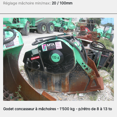
Réglage mâchoire min/max
:
20 / 100mm
Godet concasseur à mâchoires - 1'500 kg - p/rétro de 8 à 13 to