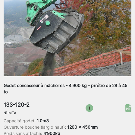
Godet concasseur à mâchoires - 4'900 kg - p/rétro de 28 à 45
to
133-120-2
№
MTA
Capacité godet
:
1.0m3
Ouverture bouche (larg x haut)
:
1200 x 450mm
Poids sans attache
:
4'900kg