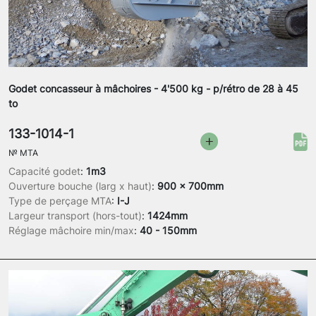
Godet concasseur à mâchoires - 4'500 kg - p/rétro de 28 à 45
to
133-1014-1
№
MTA
Capacité godet
:
1m3
Ouverture bouche (larg x haut)
:
900 x 700mm
Type de perçage MTA
:
I-J
Largeur transport (hors-tout)
:
1424mm
Réglage mâchoire min/max
:
40 - 150mm