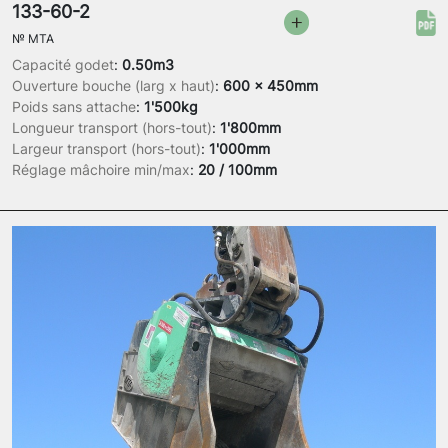
133-60-2
№
MTA
Capacité godet
:
0.50m3
Ouverture bouche (larg x haut)
:
600 x 450mm
Poids sans attache
:
1'500kg
Longueur transport (hors-tout)
:
1'800mm
Largeur transport (hors-tout)
:
1'000mm
Réglage mâchoire min/max
:
20 / 100mm