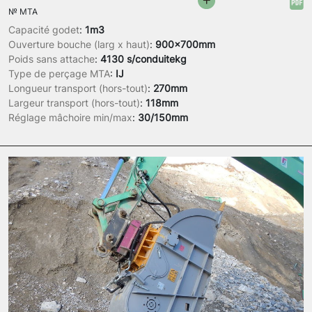
№
MTA
Capacité godet
:
1m3
Ouverture bouche (larg x haut)
:
900x700mm
Poids sans attache
:
4130 s/conduitekg
Type de perçage MTA
:
IJ
Longueur transport (hors-tout)
:
270mm
Largeur transport (hors-tout)
:
118mm
Réglage mâchoire min/max
:
30/150mm