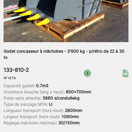
Godet concasseur à mâchoires - 3'900 kg - p/rétro de 22 à 30
to
133-810-2
№
MTA
Capacité godet
:
0.7m3
Ouverture bouche (larg x haut)
:
800x700mm
Poids sans attache
:
3880 s/conduitekg
Type de perçage MTA
:
IJ
Longueur transport (hors-tout)
:
2800mm
Largeur transport (hors-tout)
:
1090mm
Réglage mâchoire min/max
:
30/150mm