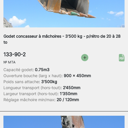
Godet concasseur à mâchoires - 3'500 kg - p/rétro de 20 à 28
to
133-90-2
№
MTA
Capacité godet
:
0.75m3
Ouverture bouche (larg x haut)
:
900 x 450mm
Poids sans attache
:
3'500kg
Longueur transport (hors-tout)
:
2'450mm
Largeur transport (hors-tout)
:
1'350mm
Réglage mâchoire min/max
:
20 / 120mm