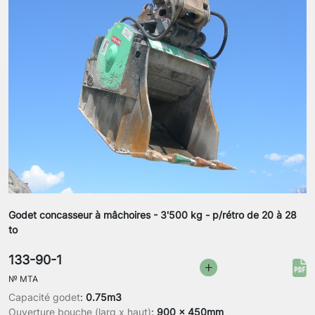
Godet concasseur à mâchoires - 3'500 kg - p/rétro de 20 à 28
to
133-90-1
№
MTA
Capacité godet
:
0.75m3
Ouverture bouche (larg x haut)
:
900 x 450mm