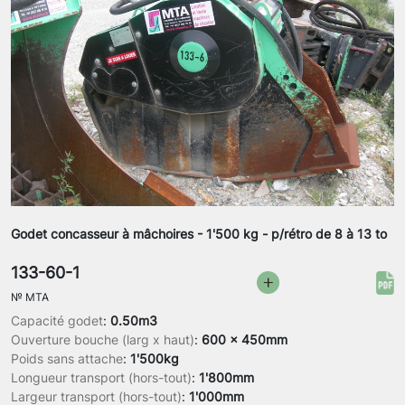
Godet concasseur à mâchoires - 1'500 kg - p/rétro de 8 à 13 to
133-60-1
№
MTA
Capacité godet
:
0.50m3
Ouverture bouche (larg x haut)
:
600 x 450mm
Poids sans attache
:
1'500kg
Longueur transport (hors-tout)
:
1'800mm
Largeur transport (hors-tout)
:
1'000mm