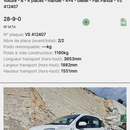
Voiture - B - 4 places - manuel - 4x4 - diesel - Fiat Panda - VS
412407
28-9-0
№
MTA
N° plaque
:
VS 412407
Nbre de place (avant/total)
:
2/2
Poids remorquable
:
---kg
Poids à vide constructeur
:
1190kg
Longueur transport (hors-tout)
:
3653mm
Largeur transport (hors-tout)
:
1882mm
Hauteur transport (hors-tout)
:
1551mm