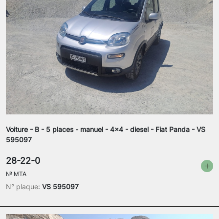
Voiture - B - 5 places - manuel - 4x4 - diesel - Fiat Panda - VS
595097
28-22-0
№
MTA
N° plaque
:
VS 595097