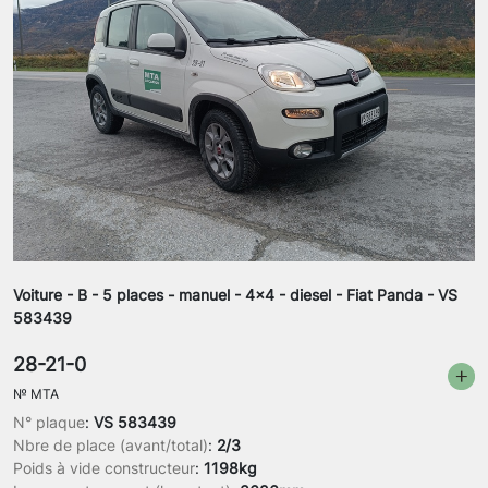
Voiture - B - 5 places - manuel - 4x4 - diesel - Fiat Panda - VS
583439
28-21-0
№
MTA
N° plaque
:
VS 583439
Nbre de place (avant/total)
:
2/3
Poids à vide constructeur
:
1198kg