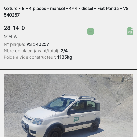
Voiture - B - 4 places - manuel - 4x4 - diesel - Fiat Panda - VS
540257
28-14-0
№
MTA
N° plaque
:
VS 540257
Nbre de place (avant/total)
:
2/4
Poids à vide constructeur
:
1135kg