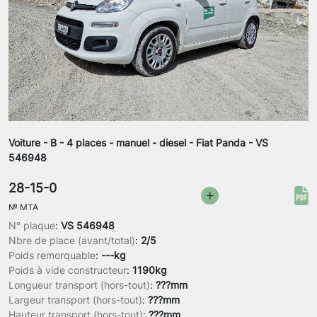
Voiture - B - 4 places - manuel - diesel - Fiat Panda - VS
546948
28-15-0
№
MTA
N° plaque
:
VS 546948
Nbre de place (avant/total)
:
2/5
Poids remorquable
:
---kg
Poids à vide constructeur
:
1190kg
Longueur transport (hors-tout)
:
???mm
Largeur transport (hors-tout)
:
???mm
Hauteur transport (hors-tout)
:
???mm