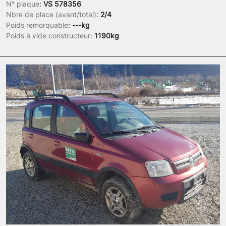
N° plaque
:
VS 578356
Nbre de place (avant/total)
:
2/4
Poids remorquable
:
---kg
Poids à vide constructeur
:
1190kg