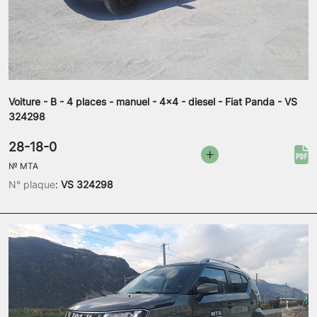
Voiture - B - 4 places - manuel - 4x4 - diesel - Fiat Panda - VS
324298
28-18-0
№
MTA
N° plaque
:
VS 324298