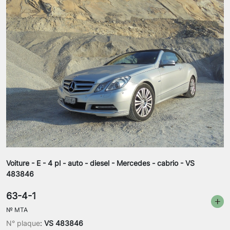
Voiture - E - 4 pl - auto - diesel - Mercedes - cabrio - VS
483846
63-4-1
№
MTA
N° plaque
:
VS 483846