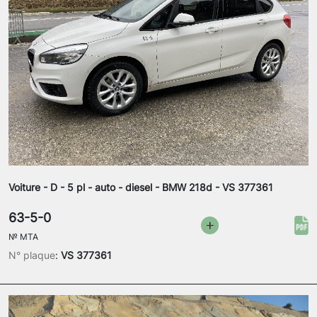
Voiture - D - 5 pl - auto - diesel - BMW 218d - VS 377361
63-5-0
№
MTA
N° plaque
:
VS 377361