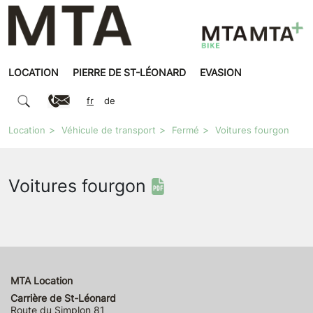
LOCATION
PIERRE DE ST-LÉONARD
EVASION
fr
de
Location
Véhicule de transport
Fermé
Voitures fourgon
Voitures fourgon
MTA Location
Carrière de St-Léonard
Route du Simplon 81