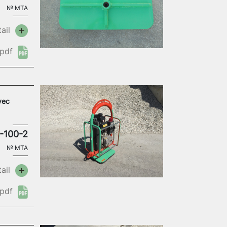
№
MTA
ail
pdf
vec
-100-2
№
MTA
ail
pdf