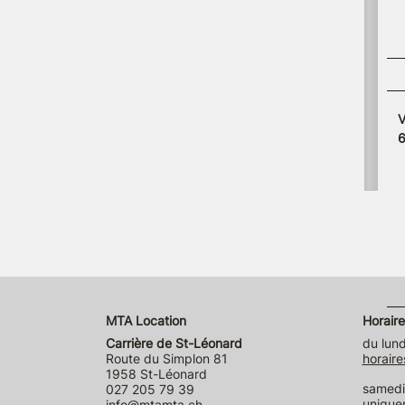
V
MTA Location
Horaire
Carrière de St-Léonard
du lund
Route du Simplon 81
horaire
1958 St-Léonard
samedi 
027 205 79 39
unique
info@mtamta.ch