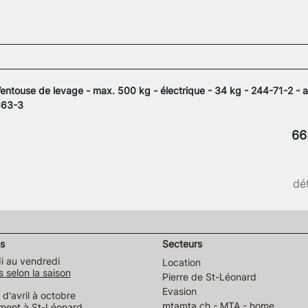
entouse de levage - max. 500 kg - électrique - 34 kg - 244-71-2 - 
663-3
66
dét
s
Secteurs
i au vendredi
Location
s selon la saison
Pierre de St-Léonard
Evasion
d'avril à octobre
mtamta.ch - MTA - home
ment à St-Léonard,