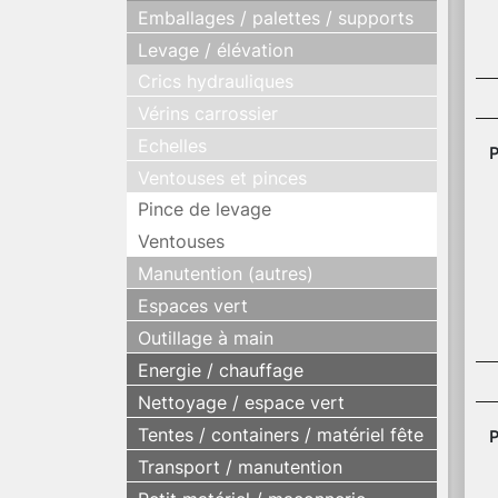
Emballages / palettes / supports
Levage / élévation
Crics hydrauliques
Vérins carrossier
Echelles
P
Ventouses et pinces
Pince de levage
Ventouses
Manutention (autres)
Espaces vert
Outillage à main
Energie / chauffage
Nettoyage / espace vert
Tentes / containers / matériel fête
P
Transport / manutention