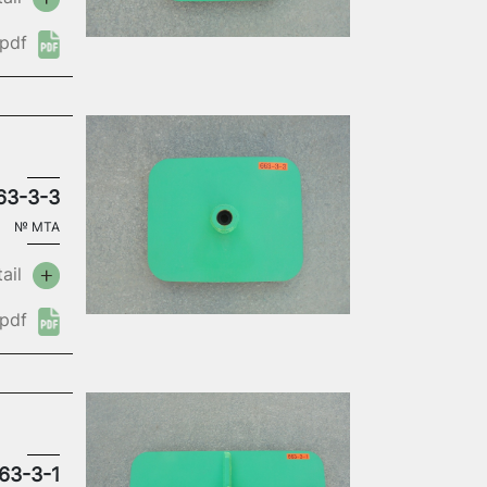
pdf
63-3-3
№
MTA
ail
pdf
63-3-1