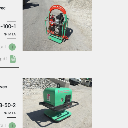
vec
-100-1
№
MTA
ail
pdf
avec
3-50-2
№
MTA
ail