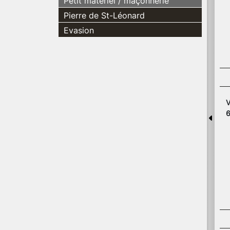
Petit matériel / maçonnerie
Pierre de St-Léonard
Evasion
V