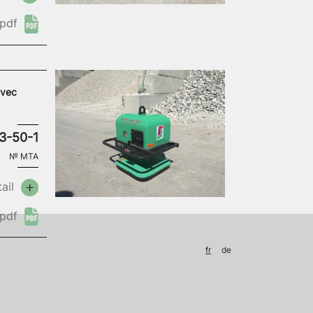
pdf
avec
3-50-1
№
MTA
ail
pdf
fr
de