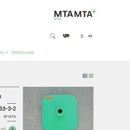
fr
de
es
Ventouses
g
63-3-2
№
MTA
ail