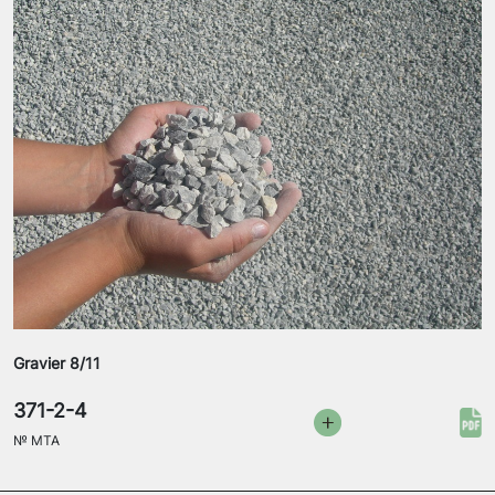
Gravier 8/11
371-2-4
№
MTA