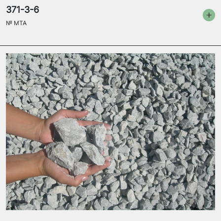
371-3-6
№
MTA