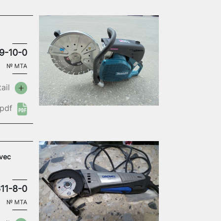
9-10-0
№
MTA
ail
pdf
avec
11-8-0
№
MTA