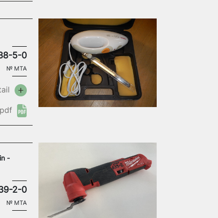
38-5-0
№
MTA
ail
pdf
n -
39-2-0
№
MTA