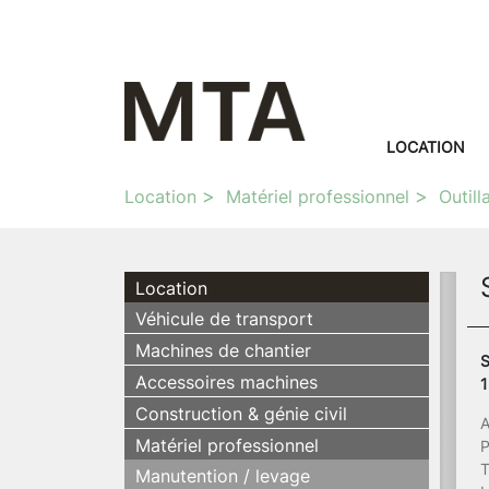
LOCATION
Location
Matériel professionnel
Outill
Location
Véhicule de transport
Machines de chantier
S
Accessoires machines
1
Construction & génie civil
A
Matériel professionnel
P
T
Manutention / levage