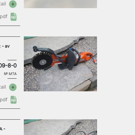
ail
pdf
 - av
09-8-0
№
MTA
ail
pdf
A -