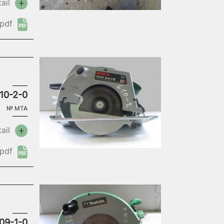
ail
pdf
10-2-0
№
MTA
ail
pdf
09-1-0