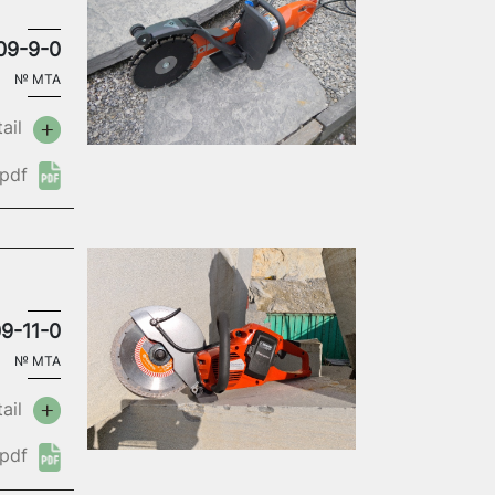
09-9-0
№
MTA
ail
pdf
9-11-0
№
MTA
ail
pdf