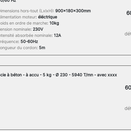
0/60 Hz
imensions hors-tout (LxlxH)
:
900x180x300mm
6
limentation moteur
:
éléctrique
oids en ordre de marche
:
10kg
ension nominale
:
230V
dét
ntensité absorbée nominale
:
12A
réquence
:
50-60Hz
ongueur du cordon
:
5m
cie à béton - à accu - 5 kg - Ø 230 - 5940 T/mn - avec xxxx
60
dét