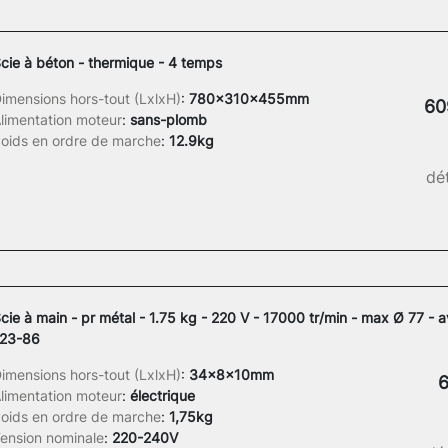
cie à béton - thermique - 4 temps
imensions hors-tout (LxlxH)
:
780x310x455mm
60
limentation moteur
:
sans-plomb
oids en ordre de marche
:
12.9kg
dét
cie à main - pr métal - 1.75 kg - 220 V - 17000 tr/min - max Ø 77 - 
23-86
imensions hors-tout (LxlxH)
:
34x8x10mm
6
limentation moteur
:
électrique
oids en ordre de marche
:
1,75kg
ension nominale
:
220-240V