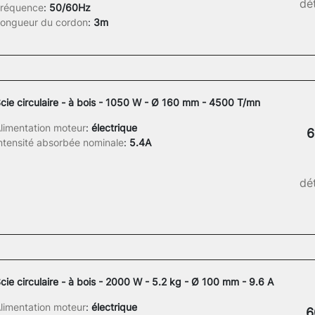
dét
réquence
:
50/60Hz
ongueur du cordon
:
3m
cie circulaire - à bois - 1050 W - Ø 160 mm - 4500 T/mn
limentation moteur
:
électrique
6
ntensité absorbée nominale
:
5.4A
dét
cie circulaire - à bois - 2000 W - 5.2 kg - Ø 100 mm - 9.6 A
limentation moteur
:
électrique
6