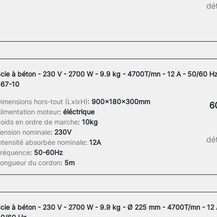
dét
cie à béton - 230 V - 2700 W - 9.9 kg - 4700T/mn - 12 A - 50/60 Hz
67-10
imensions hors-tout (LxlxH)
:
900x180x300mm
6
limentation moteur
:
éléctrique
oids en ordre de marche
:
10kg
ension nominale
:
230V
dét
ntensité absorbée nominale
:
12A
réquence
:
50-60Hz
ongueur du cordon
:
5m
cie à béton - 230 V - 2700 W - 9.9 kg - Ø 225 mm - 4700T/mn - 12 