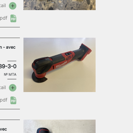
ail
pdf
n - avec
39-3-0
№
MTA
ail
pdf
avec