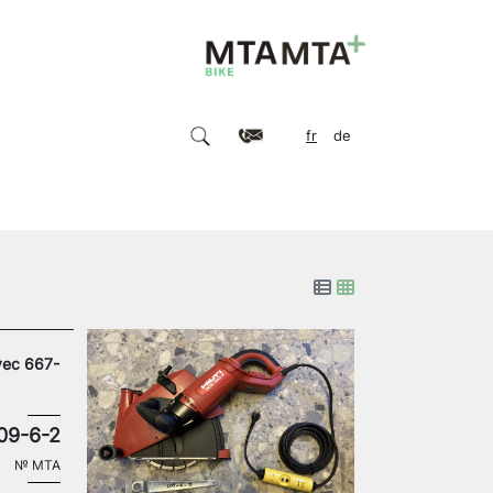
fr
de
vec 667-
09-6-2
№
MTA