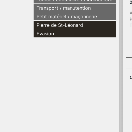
Transport / manutention
A
Petit matériel / maçonnerie
P
Pierre de St-Léonard
T
Evasion
C