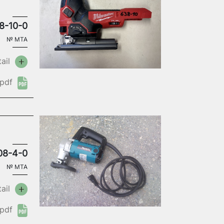
8-10-0
№
MTA
ail
pdf
08-4-0
№
MTA
ail
pdf