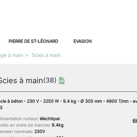
PIERRE DE ST-LÉONARD
EVASION
age à main
Scies à main
Scies à main
(38)
cie à béton - 230 V - 2250 W - 9.4 kg - Ø 305 mm - 4900 T/mn - a
3
limentation moteur
:
électrique
6
oids en ordre de marche
:
9.4kg
ension nominale
:
230V