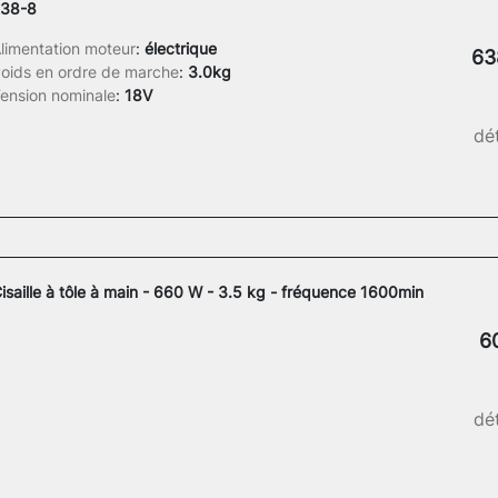
238-8
limentation moteur
:
électrique
63
oids en ordre de marche
:
3.0kg
ension nominale
:
18V
dét
isaille à tôle à main - 660 W - 3.5 kg - fréquence 1600min
6
dét