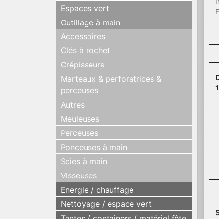
I
Espaces vert
F
Outillage à main
Accessoires
Clés à rochet
Crépisseurs
D
Marteaux & perforatrices &
1
perceuses
Autres
Meuleuses
Perceuses
Ponceuses à main
Scies à main
Visseuses
Energie / chauffage
Nettoyage / espace vert
S
Tentes / containers / matériel fête