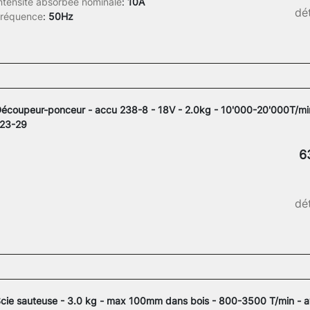
ntensité absorbée nominale
:
10A
dét
réquence
:
50Hz
écoupeur-ponceur - accu 238-8 - 18V - 2.0kg - 10'000-20'000T/mi
23-29
6
dét
cie sauteuse - 3.0 kg - max 100mm dans bois - 800-3500 T/min - 