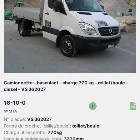
Camionnette - basculant - charge 770 kg - œillet/boule -
diesel - VS 362027
16-10-0
№
MTA
N° plaque
:
VS 362027
Forme du crochet (œillet/boule)
:
œillet/boule
Charge utile/sellette
:
770kg
Longueur intérieure du pont
:
3200mm