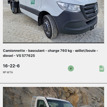
Camionnette - basculant - charge 760 kg - œillet/boule -
diesel - VS 577625
16-22-6
№
MTA