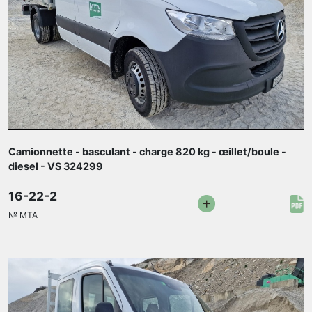
Camionnette - basculant - charge 820 kg - œillet/boule -
diesel - VS 324299
16-22-2
№
MTA