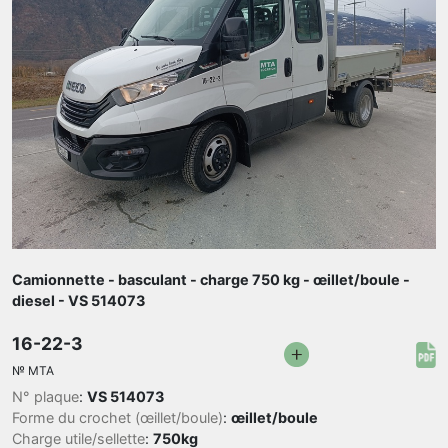
Camionnette - basculant - charge 750 kg - œillet/boule -
diesel - VS 514073
16-22-3
№
MTA
N° plaque
:
VS 514073
Forme du crochet (œillet/boule)
:
œillet/boule
Charge utile/sellette
:
750kg