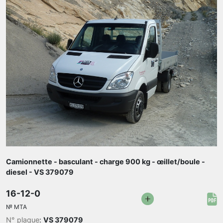
Camionnette - basculant - charge 900 kg - œillet/boule -
diesel - VS 379079
16-12-0
№
MTA
N° plaque
:
VS 379079