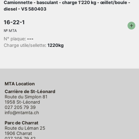
Camionnette - basculant - charge 1'220 kg - œillet/boule -
diesel - VS 580403
16-22-1
№
MTA
N° plaque
:
---
Charge utile/sellette
:
1220kg
MTA Location
Carrière de St-Léonard
Route du Simplon 81
1958 St-Léonard
027 205 79 39
info@mtamta.ch
Parc de Charrat
Route du Léman 25
1906 Charrat
027 205 79 42