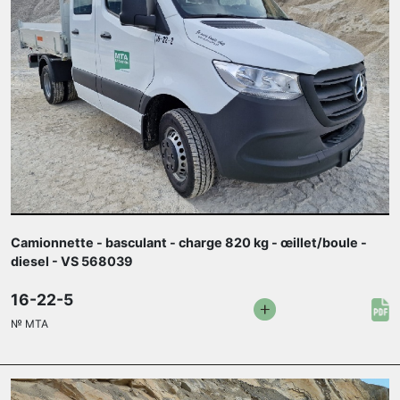
Camionnette - basculant - charge 820 kg - œillet/boule -
diesel - VS 568039
16-22-5
№
MTA