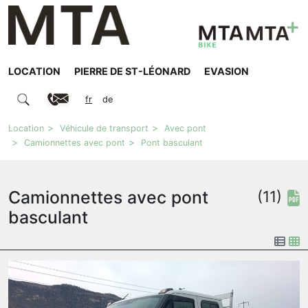
LOCATION
PIERRE DE ST-LÉONARD
EVASION
fr
de
Location
Véhicule de transport
Avec pont
Camionnettes avec pont
Pont basculant
Camionnettes avec pont
(11)
basculant