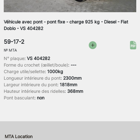
Véhicule avec pont - pont fixe - charge 925 kg - Diesel - Fiat
Doblo - VS 404282
59-17-2
№
MTA
N° plaque
:
VS 404282
Forme du crochet (œillet/boule)
:
---
Charge utile/sellette
:
1000kg
Longueur intérieure du pont
:
2300mm
Largeur intérieure du pont
:
1818mm
Hauteur intérieure des ridelles
:
368mm
Pont basculant
:
non
MTA Location