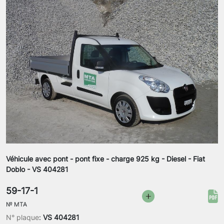
Véhicule avec pont - pont fixe - charge 925 kg - Diesel - Fiat
Doblo - VS 404281
59-17-1
№
MTA
N° plaque
:
VS 404281