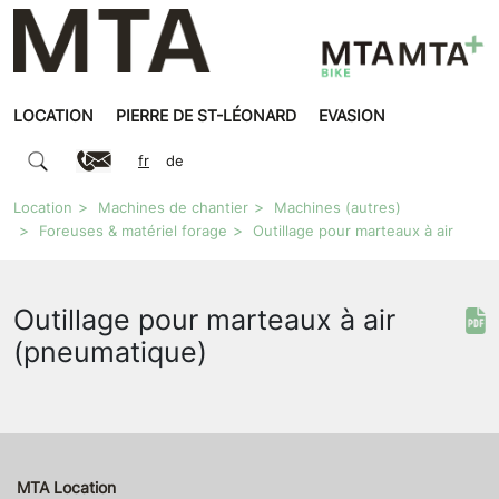
LOCATION
PIERRE DE ST-LÉONARD
EVASION
fr
de
Location
Machines de chantier
Machines (autres)
Foreuses & matériel forage
Outillage pour marteaux à air
Outillage pour marteaux à air
(pneumatique)
MTA Location