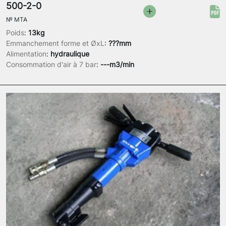
500-2-0
№
MTA
Poids
:
13kg
Emmanchement forme et ØxL
:
???mm
Alimentation
:
hydraulique
Consommation d'air à 7 bar
:
---m3/min