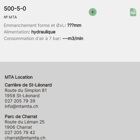
500-5-0
№
MTA
Emmanchement forme et ØxL
:
???mm
Alimentation
:
hydraulique
Consommation d'air à 7 bar
:
---m3/min
MTA Location
Carrière de St-Léonard
Route du Simplon 81
1958 St-Léonard
027 205 79 39
info@mtamta.ch
Parc de Charrat
Route du Léman 25
1906 Charrat
027 205 79 42
charrat@mtamta.ch