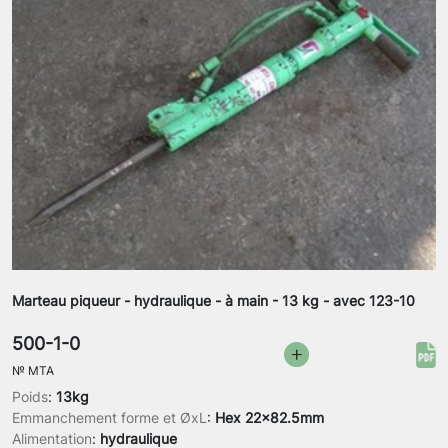
Marteau piqueur - hydraulique - à main - 13 kg - avec 123-10
500-1-0
№
MTA
Poids
:
13kg
Emmanchement forme et ØxL
:
Hex 22x82.5mm
Alimentation
:
hydraulique