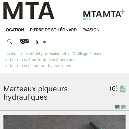
LOCATION
PIERRE DE ST-LÉONARD
EVASION
fr
de
Location
Matériel professionnel
Outillage à main
Marteaux & perforatrices & perceuses
Marteaux piqueurs - hydrauliques
Marteaux piqueurs -
(6)
hydrauliques