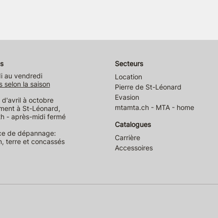
s
Secteurs
i au vendredi
Location
s selon la saison
Pierre de St-Léonard
Evasion
d'avril à octobre
mtamta.ch - MTA - home
ment à St-Léonard,
h - après-midi fermé
Catalogues
ce de dépannage:
Carrière
n, terre et concassés
Accessoires