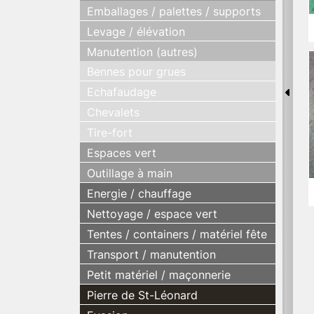
Emballages / palettes / supports
Levage / élévation
Manutention (autres)
Bennes pour grues
Echafaudage
Chevalets
Tire-fort
Espaces vert
Outillage à main
Energie / chauffage
Nettoyage / espace vert
Tentes / containers / matériel fête
Transport / manutention
Petit matériel / maçonnerie
Pierre de St-Léonard