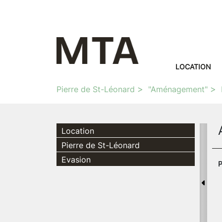
LOCATION
Pierre de St-Léonard
"Aménagement"
Location
Pierre de St-Léonard
Evasion
P