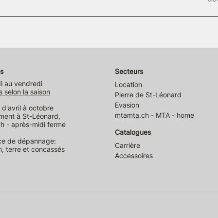
s
Secteurs
i au vendredi
Location
s selon la saison
Pierre de St-Léonard
Evasion
d'avril à octobre
mtamta.ch - MTA - home
ment à St-Léonard,
h - après-midi fermé
Catalogues
ce de dépannage:
Carrière
n, terre et concassés
Accessoires