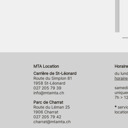
MTA Location
Horaire
Carrière de St-Léonard
du lund
Route du Simplon 81
horaire
1958 St-Léonard
samedi 
027 205 79 39
unique
info@mtamta.ch
7h > 12
Parc de Charrat
Route du Léman 25
*
servi
1906 Charrat
locatio
027 205 79 42
charrat@mtamta.ch