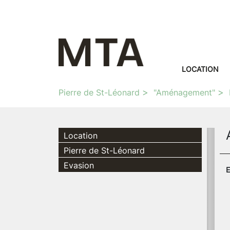
LOCATION
Pierre de St-Léonard
"Aménagement"
Location
Pierre de St-Léonard
Evasion
E