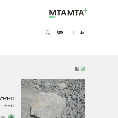
fr
de
71-1-11
№
MTA
ail