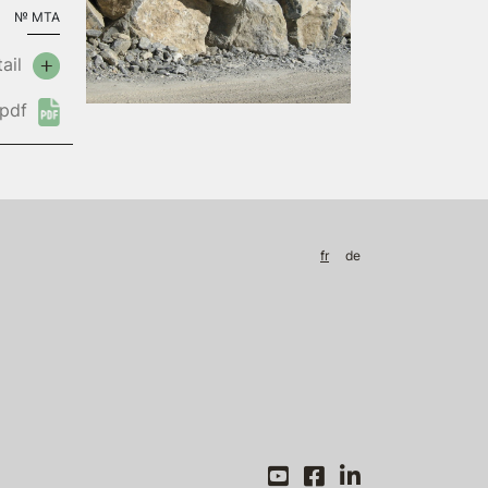
№
MTA
ail
pdf
fr
de