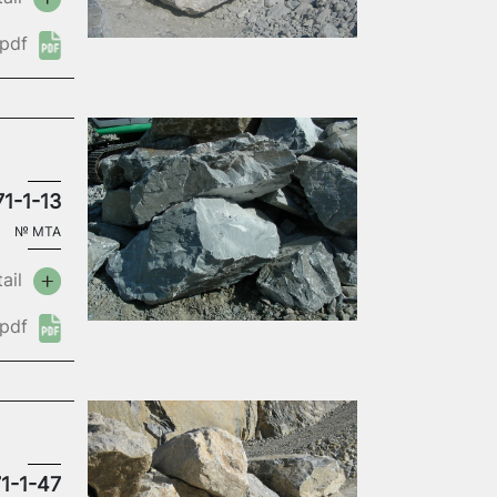
pdf
71-1-13
№
MTA
ail
pdf
1-1-47