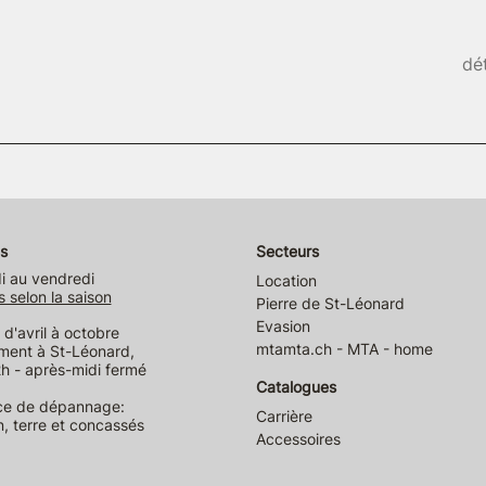
dét
s
Secteurs
i au vendredi
Location
s selon la saison
Pierre de St-Léonard
Evasion
d'avril à octobre
mtamta.ch - MTA - home
ment à St-Léonard,
h - après-midi fermé
Catalogues
ce de dépannage:
Carrière
n, terre et concassés
Accessoires