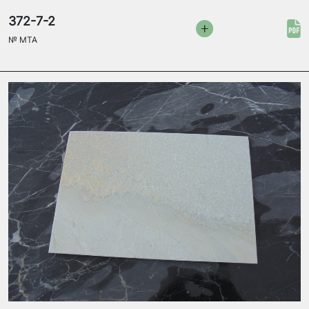
372-7-2
№
MTA