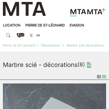
LOCATION
PIERRE DE ST-LÉONARD
EVASION
fr
de
Pierre de St-Léonard
"Décorations"
Marbre scié décorations
Marbre scié - décorations
(8)