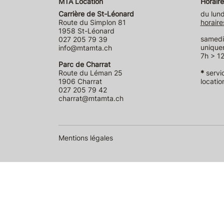
MTA Location
Horaire
Carrière de St-Léonard
du lund
Route du Simplon 81
horaire
1958 St-Léonard
samedi 
027 205 79 39
unique
info@mtamta.ch
7h > 12
Parc de Charrat
Route du Léman 25
*
servi
1906 Charrat
locatio
027 205 79 42
charrat@mtamta.ch
Mentions légales