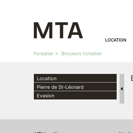
LOCATION
Forestier
Broyeurs forestier
Location
Pierre de St-Léonard
Evasion