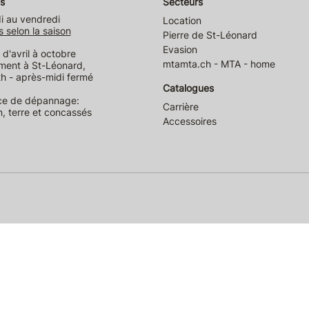
s
Secteurs
i au vendredi
Location
s selon la saison
Pierre de St-Léonard
Evasion
d'avril à octobre
mtamta.ch - MTA - home
ment à St-Léonard,
h - après-midi fermé
Catalogues
ce de dépannage:
Carrière
n, terre et concassés
Accessoires