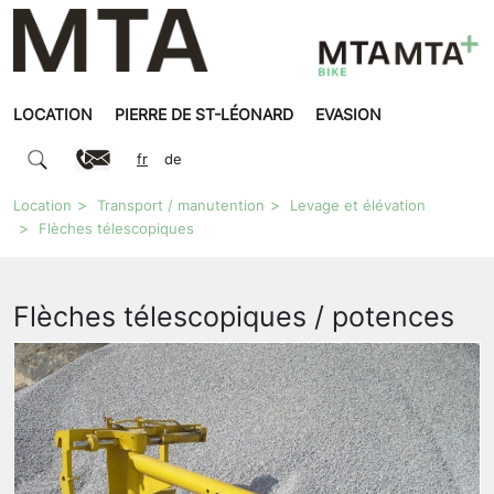
LOCATION
PIERRE DE ST-LÉONARD
EVASION
fr
de
Location
Transport / manutention
Levage et élévation
Flèches télescopiques
Flèches télescopiques / potences