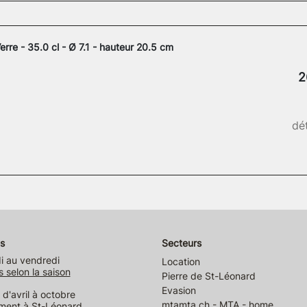
erre - 35.0 cl - Ø 7.1 - hauteur 20.5 cm
2
dét
s
Secteurs
i au vendredi
Location
s selon la saison
Pierre de St-Léonard
Evasion
d'avril à octobre
mtamta.ch - MTA - home
ment à St-Léonard,