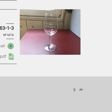
63-1-3
№
MTA
ail
pdf
fr
de