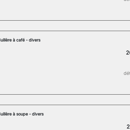
uillère à café - divers
2
dét
uillère à soupe - divers
2