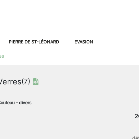
PIERRE DE ST-LÉONARD
EVASION
es
Verres
(7)
outeau - divers
2
dét