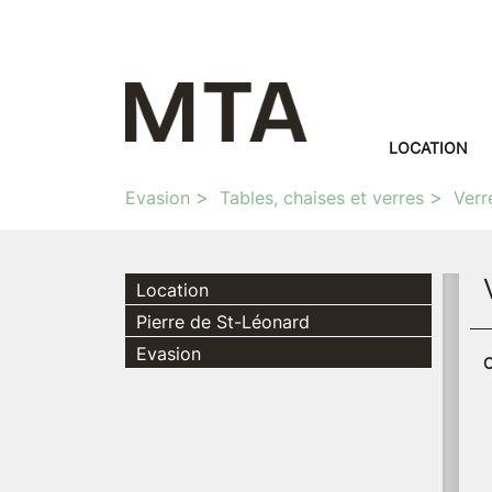
LOCATION
Evasion
Tables, chaises et verres
Verr
Location
Pierre de St-Léonard
Evasion
C