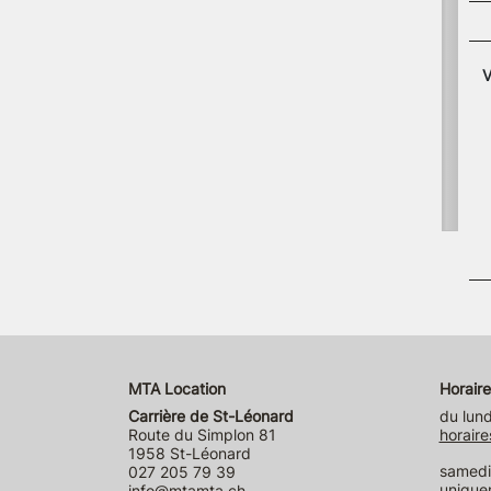
V
MTA Location
Horaire
Carrière de St-Léonard
du lund
Route du Simplon 81
horaire
1958 St-Léonard
samedi 
027 205 79 39
unique
info@mtamta.ch