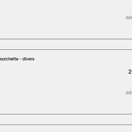
dét
ourchette - divers
2
dét