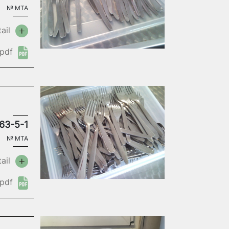
№
MTA
ail
pdf
63-5-1
№
MTA
ail
pdf