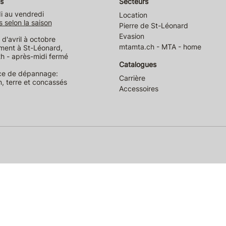
s
Secteurs
i au vendredi
Location
s selon la saison
Pierre de St-Léonard
Evasion
d'avril à octobre
mtamta.ch - MTA - home
ment à St-Léonard,
h - après-midi fermé
Catalogues
ce de dépannage:
Carrière
n, terre et concassés
Accessoires