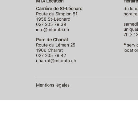
MTA Location
Horaire
Carrière de St-Léonard
du lund
Route du Simplon 81
horaire
1958 St-Léonard
samedi 
027 205 79 39
unique
info@mtamta.ch
7h > 12
Parc de Charrat
Route du Léman 25
*
servi
1906 Charrat
locatio
027 205 79 42
charrat@mtamta.ch
Mentions légales