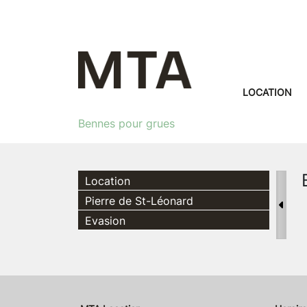
LOCATION
Bennes pour grues
Location
Pierre de St-Léonard
Evasion