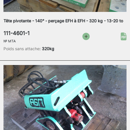
Tête pivotante - 140° - perçage EFH à EFH - 320 kg - 13-20 to
111-4601-1
№
MTA
Poids sans attache
:
320kg