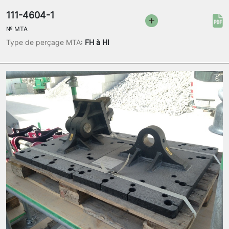
111-4604-1
№
MTA
Type de perçage MTA
:
FH à HI