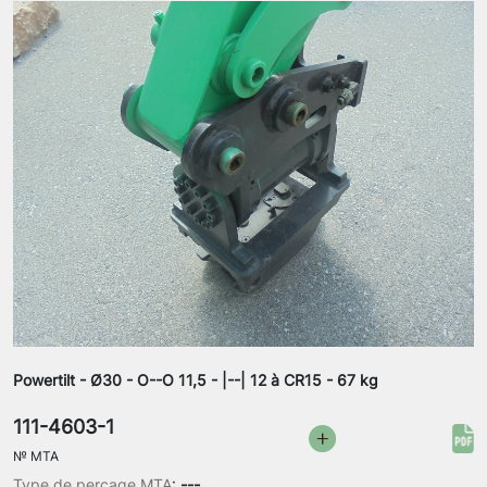
Powertilt - Ø30 - O--O 11,5 - |--| 12 à CR15 - 67 kg
111-4603-1
№
MTA
Type de perçage MTA
:
---