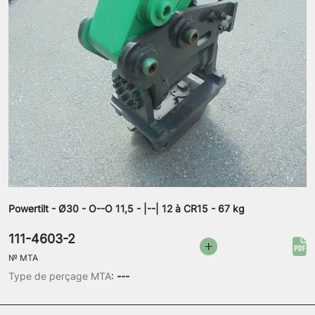
Powertilt - Ø30 - O--O 11,5 - |--| 12 à CR15 - 67 kg
111-4603-2
№
MTA
Type de perçage MTA
:
---