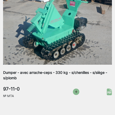
Dumper - avec arrache-ceps - 330 kg - s/chenilles - s/siège -
s/plomb
97-11-0
№
MTA