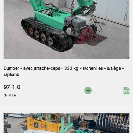
Dumper - avec arrache-ceps - 330 kg - s/chenilles - s/siège -
s/plomb
97-1-0
№
MTA