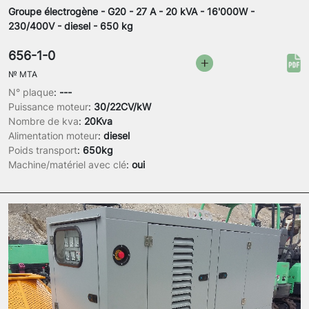
Groupe électrogène - G20 - 27 A - 20 kVA - 16'000W -
230/400V - diesel - 650 kg
656-1-0
№
MTA
N° plaque
:
---
Puissance moteur
:
30/22CV/kW
Nombre de kva
:
20Kva
Alimentation moteur
:
diesel
Poids transport
:
650kg
Machine/matériel avec clé
:
oui