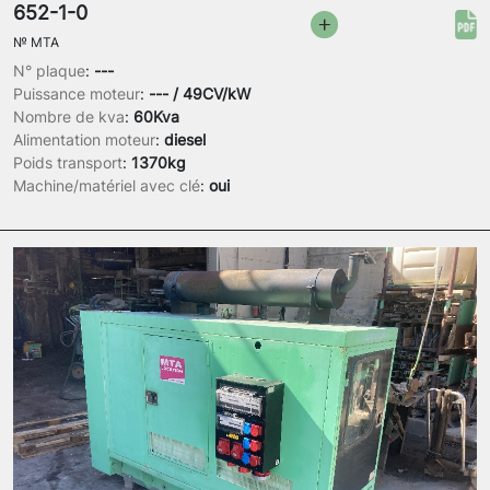
652-1-0
№
MTA
N° plaque
:
---
Puissance moteur
:
--- / 49CV/kW
Nombre de kva
:
60Kva
Alimentation moteur
:
diesel
Poids transport
:
1370kg
Machine/matériel avec clé
:
oui