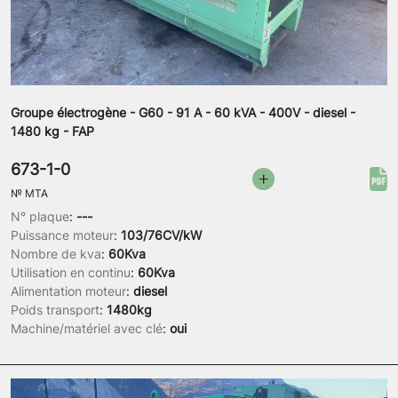
Groupe électrogène - G60 - 91 A - 60 kVA - 400V - diesel -
1480 kg - FAP
673-1-0
№
MTA
N° plaque
:
---
Puissance moteur
:
103/76CV/kW
Nombre de kva
:
60Kva
Utilisation en continu
:
60Kva
Alimentation moteur
:
diesel
Poids transport
:
1480kg
Machine/matériel avec clé
:
oui