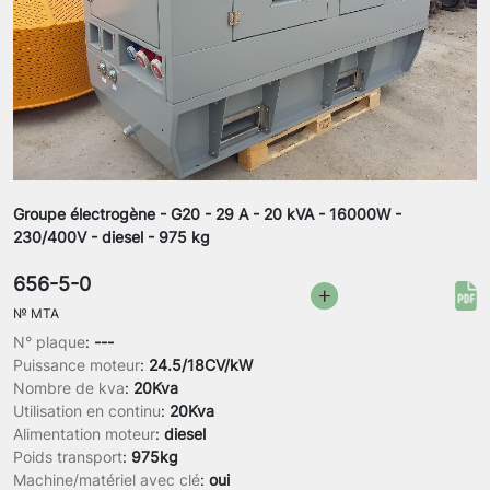
Groupe électrogène - G20 - 29 A - 20 kVA - 16000W -
230/400V - diesel - 975 kg
656-5-0
№
MTA
N° plaque
:
---
Puissance moteur
:
24.5/18CV/kW
Nombre de kva
:
20Kva
Utilisation en continu
:
20Kva
Alimentation moteur
:
diesel
Poids transport
:
975kg
Machine/matériel avec clé
:
oui