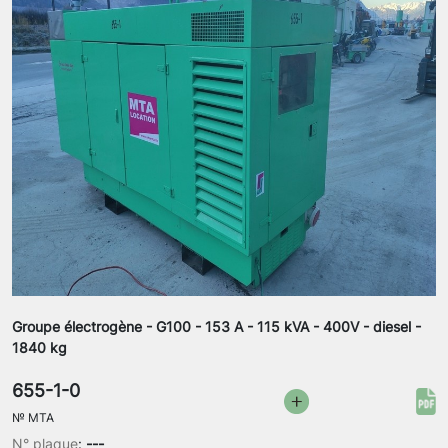
Groupe électrogène - G100 - 153 A - 115 kVA - 400V - diesel -
1840 kg
655-1-0
№
MTA
N° plaque
:
---