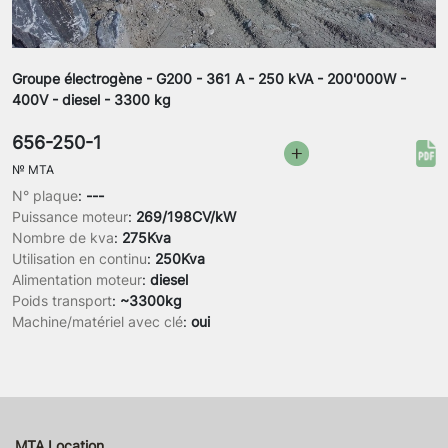
Groupe électrogène - G200 - 361 A - 250 kVA - 200'000W -
400V - diesel - 3300 kg
656-250-1
№
MTA
N° plaque
:
---
Puissance moteur
:
269/198CV/kW
Nombre de kva
:
275Kva
Utilisation en continu
:
250Kva
Alimentation moteur
:
diesel
Poids transport
:
~3300kg
Machine/matériel avec clé
:
oui
MTA Location