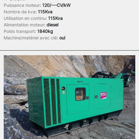
Puissance moteur
:
120/---CV/kW
Nombre de kva
:
115Kva
Utilisation en continu
:
115Kva
Alimentation moteur
:
diesel
Poids transport
:
1840kg
Machine/matériel avec clé
:
oui