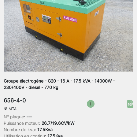
Groupe électrogène - G20 - 16 A - 17.5 kVA - 14000W -
230/400V - diesel - 770 kg
656-4-0
№
MTA
N° plaque
:
---
Puissance moteur
:
26.7/19.6CV/kW
Nombre de kva
:
17.5Kva
Utilisation en continu
:
17.5Kva