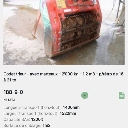
Godet trieur - avec marteaux - 2'000 kg - 1.2 m3 - p/rétro de 16
à 21 to
188-9-0
№
MTA
Longueur transport (hors-tout)
:
1400mm
Largeur transport (hors-tout)
:
1520mm
Capacité SAE
:
1200lt
Surface de criblage
:
1m2