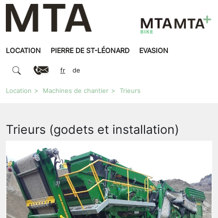
LOCATION
PIERRE DE ST-LÉONARD
EVASION
fr
de
Location
Machines de chantier
Trieurs
Trieurs (godets et installation)