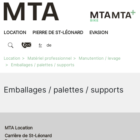
LOCATION
PIERRE DE ST-LÉONARD
EVASION
fr
de
Location
Matériel professionnel
Manutention / levage
Emballages / palettes / supports
Emballages / palettes / supports
MTA Location
Carrière de St-Léonard