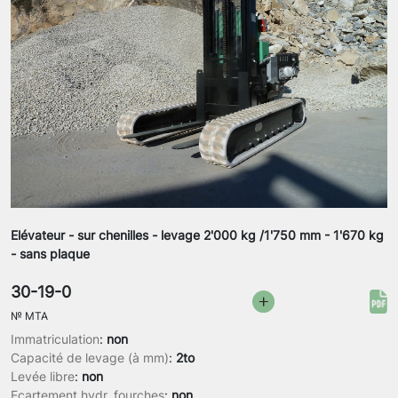
Elévateur - sur chenilles - levage 2'000 kg /1'750 mm - 1'670 kg
- sans plaque
30-19-0
№
MTA
Immatriculation
:
non
Capacité de levage (à mm)
:
2to
Levée libre
:
non
Ecartement hydr. fourches
:
non