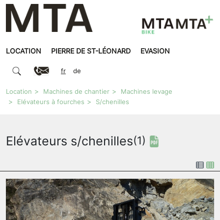
LOCATION
PIERRE DE ST-LÉONARD
EVASION
fr
de
Location
Machines de chantier
Machines levage
Elévateurs à fourches
S/chenilles
Elévateurs s/chenilles
(1)