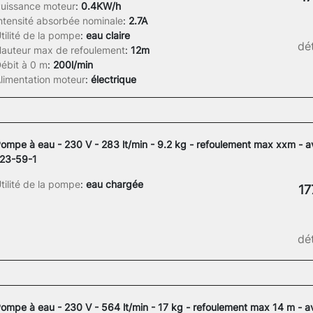
uissance moteur
:
0.4KW/h
ntensité absorbée nominale
:
2.7A
tilité de la pompe
:
eau claire
dét
auteur max de refoulement
:
12m
ébit à 0 m
:
200l/min
limentation moteur
:
électrique
ompe à eau - 230 V - 283 lt/min - 9.2 kg - refoulement max xxm - 
23-59-1
tilité de la pompe
:
eau chargée
17
dét
ompe à eau - 230 V - 564 lt/min - 17 kg - refoulement max 14 m - a