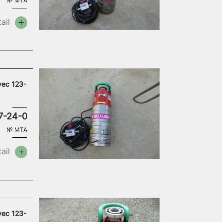
№
MTA
ail
vec 123-
7-24-0
№
MTA
ail
vec 123-