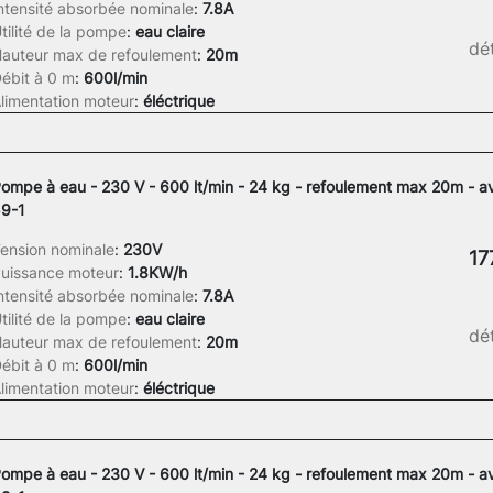
ntensité absorbée nominale
:
7.8A
tilité de la pompe
:
eau claire
dét
auteur max de refoulement
:
20m
ébit à 0 m
:
600l/min
limentation moteur
:
éléctrique
ompe à eau - 230 V - 600 lt/min - 24 kg - refoulement max 20m - a
9-1
ension nominale
:
230V
17
uissance moteur
:
1.8KW/h
ntensité absorbée nominale
:
7.8A
tilité de la pompe
:
eau claire
dét
auteur max de refoulement
:
20m
ébit à 0 m
:
600l/min
limentation moteur
:
éléctrique
ompe à eau - 230 V - 600 lt/min - 24 kg - refoulement max 20m - a