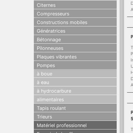
D
Citernes
A
Compresseurs
Constructions mobiles
Génératrices
P
Bétonnage
T
Pilonneuses
P
Plaques vibrantes
I
Pompes
U
H
à boue
D
à eau
A
à hydrocarbure
alimentaires
Tapis roulant
P
Trieurs
5
Matériel professionnel
T