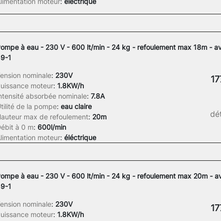
limentation moteur
:
électrique
ompe à eau - 230 V - 600 lt/min - 24 kg - refoulement max 18m - a
9-1
ension nominale
:
230V
17
uissance moteur
:
1.8KW/h
ntensité absorbée nominale
:
7.8A
tilité de la pompe
:
eau claire
dét
auteur max de refoulement
:
20m
ébit à 0 m
:
600l/min
limentation moteur
:
éléctrique
ompe à eau - 230 V - 600 lt/min - 24 kg - refoulement max 20m - a
9-1
ension nominale
:
230V
17
uissance moteur
:
1.8KW/h