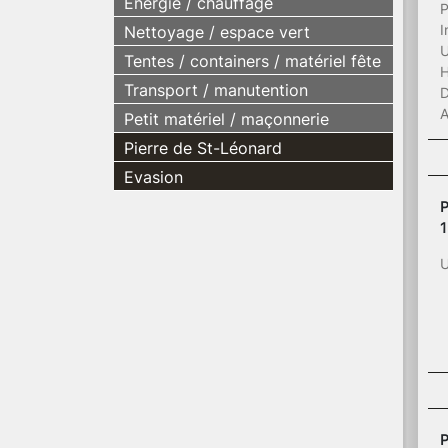
Energie / chauffage
P
I
Nettoyage / espace vert
U
Tentes / containers / matériel fête
H
Transport / manutention
D
A
Petit matériel / maçonnerie
Pierre de St-Léonard
Evasion
P
1
U
P