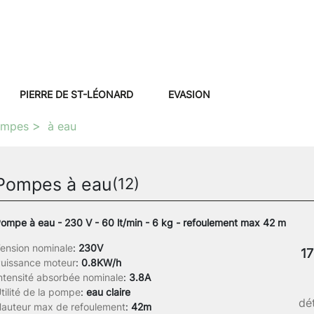
PIERRE DE ST-LÉONARD
EVASION
ompes
à eau
Pompes à eau
(12)
ompe à eau - 230 V - 60 lt/min - 6 kg - refoulement max 42 m
ension nominale
:
230V
17
uissance moteur
:
0.8KW/h
ntensité absorbée nominale
:
3.8A
tilité de la pompe
:
eau claire
dét
auteur max de refoulement
:
42m