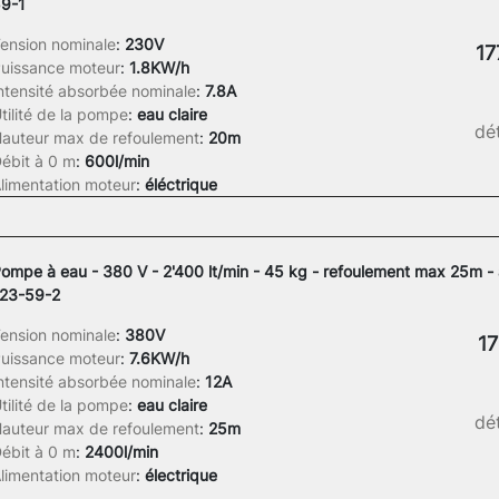
9-1
ension nominale
:
230V
17
uissance moteur
:
1.8KW/h
ntensité absorbée nominale
:
7.8A
tilité de la pompe
:
eau claire
dét
auteur max de refoulement
:
20m
ébit à 0 m
:
600l/min
limentation moteur
:
éléctrique
ompe à eau - 380 V - 2'400 lt/min - 45 kg - refoulement max 25m -
23-59-2
ension nominale
:
380V
17
uissance moteur
:
7.6KW/h
ntensité absorbée nominale
:
12A
tilité de la pompe
:
eau claire
dét
auteur max de refoulement
:
25m
ébit à 0 m
:
2400l/min
limentation moteur
:
électrique