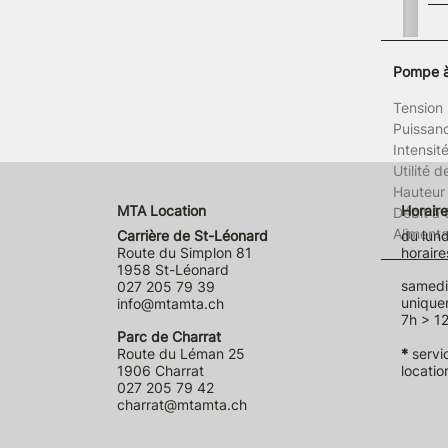
Pompe à
Tension
Puissan
Intensit
Utilité 
Hauteur
MTA Location
Horaire
Débit à
Alimenta
Carrière de St-Léonard
du lund
Route du Simplon 81
horaire
1958 St-Léonard
samedi 
027 205 79 39
unique
info@mtamta.ch
7h > 12
Parc de Charrat
Route du Léman 25
*
servi
1906 Charrat
locatio
027 205 79 42
charrat@mtamta.ch