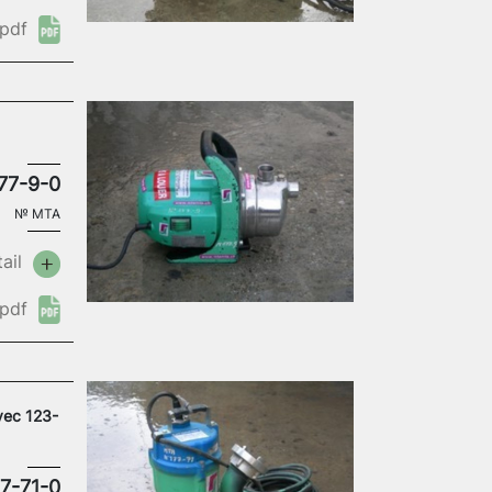
pdf
77-9-0
№
MTA
ail
pdf
vec 123-
7-71-0