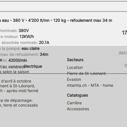
 eau - 380 V - 4'200 lt/mn - 120 kg - refoulement max 34 m
 nominale
:
380V
1
ce moteur
:
12KW/h
é absorbée nominale
:
20.1A
de la pompe
:
eau claire
déta
 max de refoulement
:
34m
s
Secteurs
 0 m
:
4200l/min
p
tion moteur
:
électrique
i au vendredi
Location
s selon la saison
Pierre de St-Léonard
Evasion
d'avril à octobre
mtamta.ch - MTA - home
ment à St-Léonard,
h - après-midi fermé
Catalogues
ce de dépannage:
Carrière
n, terre et concassés
Accessoires