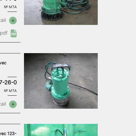
№
MTA
ail
pdf
avec
7-26-0
№
MTA
ail
vec 123-