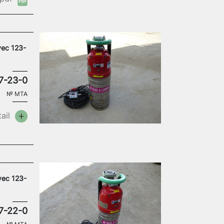
vec 123-
7-23-0
№
MTA
ail
vec 123-
7-22-0