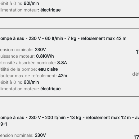
ébit à 0 m
:
60l/min
limentation moteur
:
électrique
ompe à eau - 230 V - 60 lt/min - 7 kg - refoulement max 42 m
ension nominale
:
230V
1
uissance moteur
:
0.8KW/h
ntensité absorbée nominale
:
3.8A
tilité de la pompe
:
eau claire
dét
auteur max de refoulement
:
42m
ébit à 0 m
:
60l/min
limentation moteur
:
électrique
ompe à eau - 230 V - 200 lt/min - 13 kg - refoulement max 12 m - a
9-1
ension nominale
:
230V
17