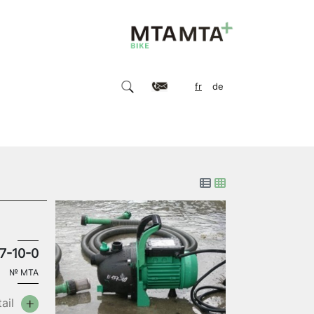
fr
de
7-10-0
№
MTA
ail