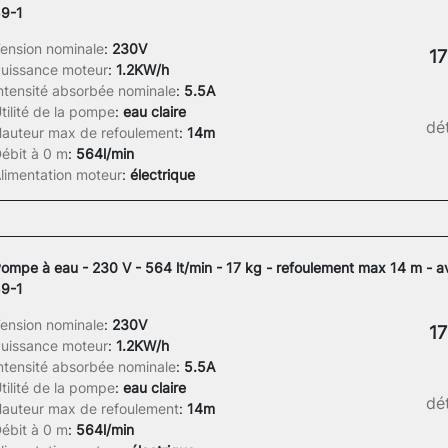
9-1
ension nominale
:
230V
17
uissance moteur
:
1.2KW/h
ntensité absorbée nominale
:
5.5A
tilité de la pompe
:
eau claire
dét
auteur max de refoulement
:
14m
ébit à 0 m
:
564l/min
limentation moteur
:
électrique
ompe à eau - 230 V - 564 lt/min - 17 kg - refoulement max 14 m - a
9-1
ension nominale
:
230V
17
uissance moteur
:
1.2KW/h
ntensité absorbée nominale
:
5.5A
tilité de la pompe
:
eau claire
dét
auteur max de refoulement
:
14m
ébit à 0 m
:
564l/min