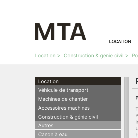
LOCATION
Location
Construction & génie civil
P
Location
Véhicule de transport
P
Machines de chantier
Accessoires machines
T
P
Construction & génie civil
I
Autres
U
Canon à eau
H