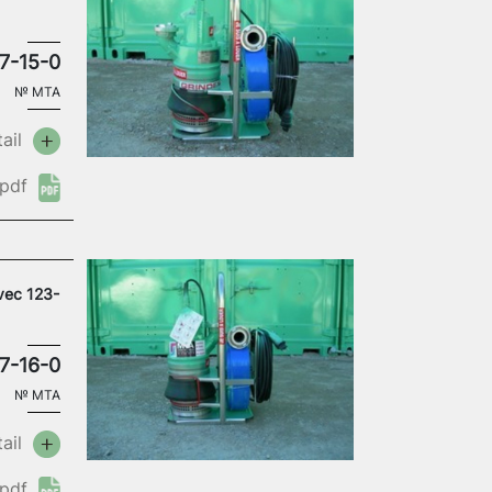
7-15-0
№
MTA
ail
pdf
vec 123-
7-16-0
№
MTA
ail
pdf