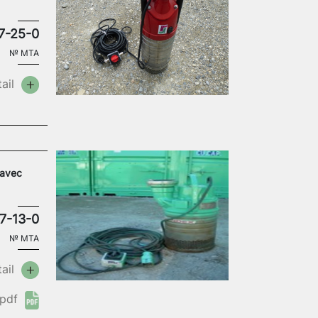
7-25-0
№
MTA
ail
 avec
7-13-0
№
MTA
ail
pdf