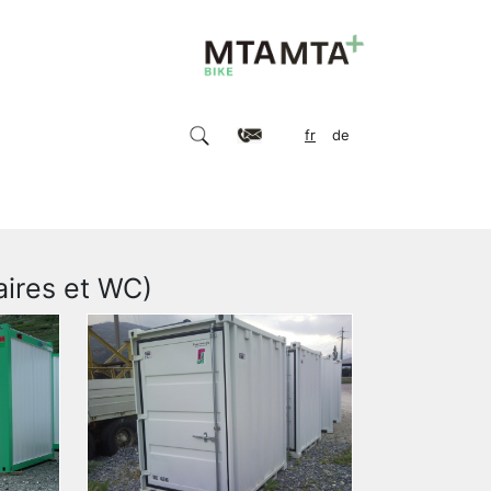
fr
de
aires et WC)