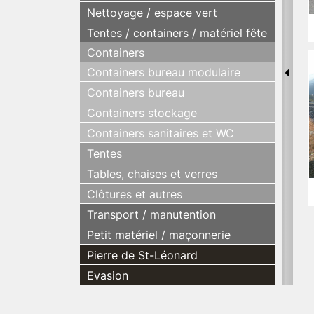
Nettoyage / espace vert
Tentes / containers / matériel fête
Containers
Containers bureau modulaire
Containers bureau
Containers stockage
Containers sanitaires et WC
Tentes
Tables, chaises et verres
Clôtures et autres
Transport / manutention
Petit matériel / maçonnerie
Pierre de St-Léonard
Evasion