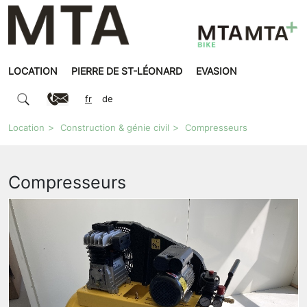
LOCATION
PIERRE DE ST-LÉONARD
EVASION
fr
de
Location
Construction & génie civil
Compresseurs
Compresseurs