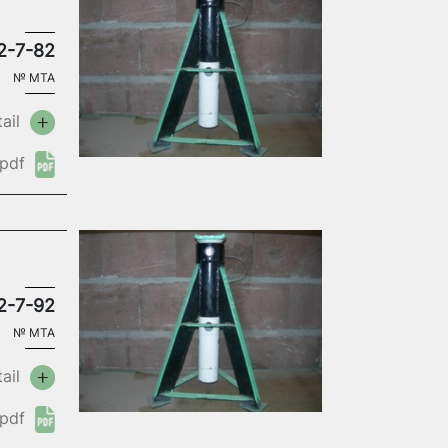
2-7-82
№
MTA
ail
pdf
2-7-92
№
MTA
ail
pdf