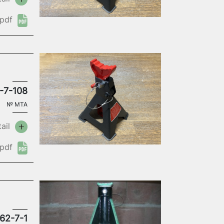
pdf
-7-108
№
MTA
ail
pdf
62-7-1