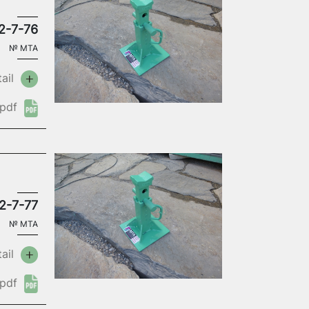
2-7-76
№
MTA
ail
pdf
2-7-77
№
MTA
ail
pdf