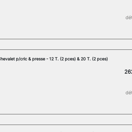
dét
hevalet p/cric & presse - 12 T. (2 pces) & 20 T. (2 pces)
26
dét