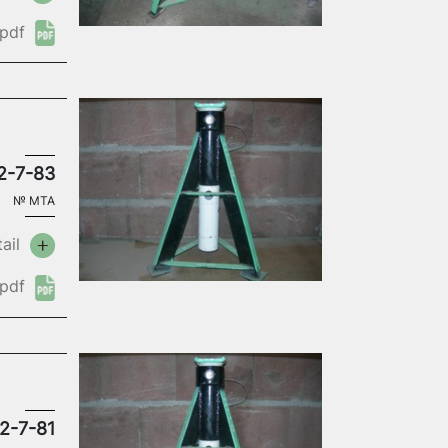
pdf
2-7-83
№
MTA
ail
pdf
2-7-81