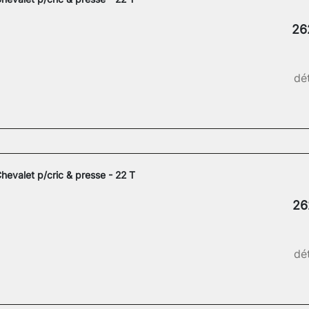
26
dét
hevalet p/cric & presse - 22 T
26
dét