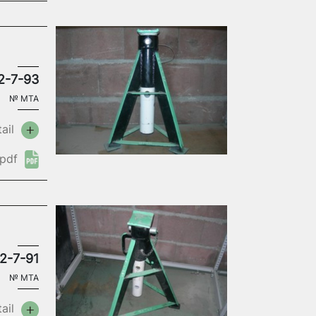
2-7-93
№
MTA
ail
pdf
2-7-91
№
MTA
ail