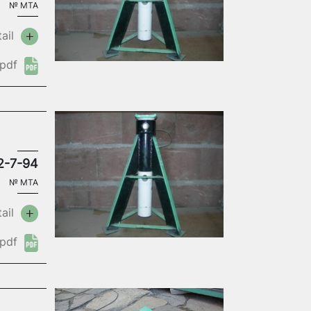
№
MTA
ail
pdf
2-7-94
№
MTA
ail
pdf