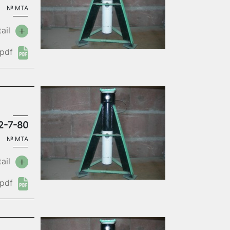
№
MTA
ail
pdf
2-7-80
№
MTA
ail
pdf