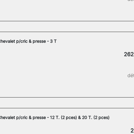
hevalet p/cric & presse - 3 T
262
dét
hevalet p/cric & presse - 12 T. (2 pces) & 20 T. (2 pces)
2