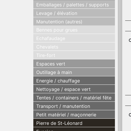
Emballages / palettes / supports
Levage / élévation
Manutention (autres)
Bennes pour grues
Echafaudage
C
Chevalets
Tire-fort
Espaces vert
Outillage à main
Energie / chauffage
Nettoyage / espace vert
Tentes / containers / matériel fête
Transport / manutention
Petit matériel / maçonnerie
C
Pierre de St-Léonard