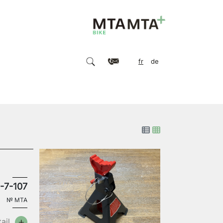
fr
de
-7-107
№
MTA
ail