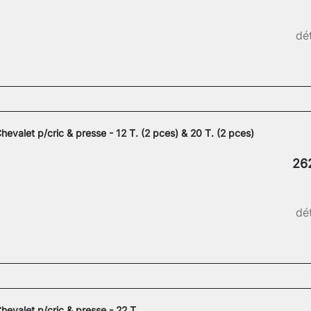
dét
hevalet p/cric & presse - 12 T. (2 pces) & 20 T. (2 pces)
26
dét
hevalet p/cric & presse - 22 T