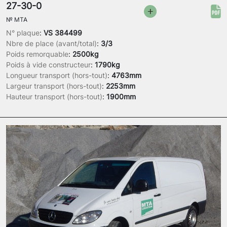
27-30-0
№
MTA
N° plaque
:
VS 384499
Nbre de place (avant/total)
:
3/3
Poids remorquable
:
2500kg
Poids à vide constructeur
:
1790kg
Longueur transport (hors-tout)
:
4763mm
Largeur transport (hors-tout)
:
2253mm
Hauteur transport (hors-tout)
:
1900mm