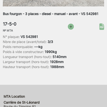
Bus fourgon - 3 places - diesel - manuel - avant - VS 542981
17-5-0
№
MTA
N° plaque
:
VS 542981
Nbre de place (avant/total)
:
3/3
Poids remorquable
:
---kg
Poids à vide constructeur
:
1990kg
Longueur transport (hors-tout)
:
5140mm
Largeur transport (hors-tout)
:
1928mm
Hauteur transport (hors-tout)
:
1988mm
MTA Location
Carrière de St-Léonard
Route du Simplon 81