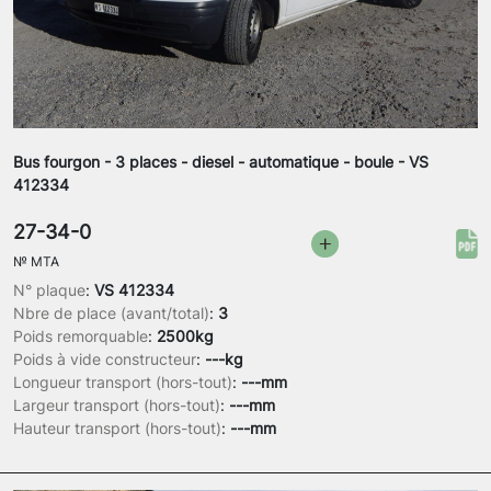
Bus fourgon - 3 places - diesel - automatique - boule - VS
412334
27-34-0
№
MTA
N° plaque
:
VS 412334
Nbre de place (avant/total)
:
3
Poids remorquable
:
2500kg
Poids à vide constructeur
:
---kg
Longueur transport (hors-tout)
:
---mm
Largeur transport (hors-tout)
:
---mm
Hauteur transport (hors-tout)
:
---mm