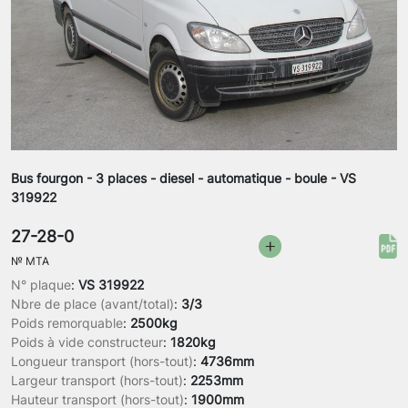
Bus fourgon - 3 places - diesel - automatique - boule - VS
319922
27-28-0
№
MTA
N° plaque
:
VS 319922
Nbre de place (avant/total)
:
3/3
Poids remorquable
:
2500kg
Poids à vide constructeur
:
1820kg
Longueur transport (hors-tout)
:
4736mm
Largeur transport (hors-tout)
:
2253mm
Hauteur transport (hors-tout)
:
1900mm