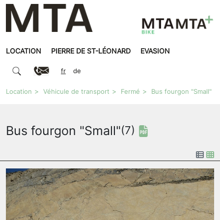
LOCATION
PIERRE DE ST-LÉONARD
EVASION
fr
de
Location
Véhicule de transport
Fermé
Bus fourgon "Small"
Bus fourgon "Small"
(7)