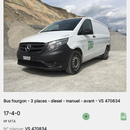
Bus fourgon - 3 places - diesel - manuel - avant - VS 470834
17-4-0
№
MTA
N° plaque
:
VS 470834