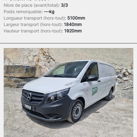
Nbre de place (avant/total)
:
3/3
Poids remorquable
:
---kg
Longueur transport (hors-tout)
:
5100mm
Largeur transport (hors-tout)
:
1840mm
Hauteur transport (hors-tout)
:
1920mm