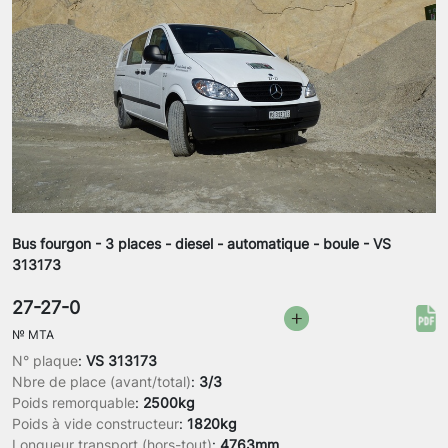
Bus fourgon - 3 places - diesel - automatique - boule - VS
313173
27-27-0
№
MTA
N° plaque
:
VS 313173
Nbre de place (avant/total)
:
3/3
Poids remorquable
:
2500kg
Poids à vide constructeur
:
1820kg
Longueur transport (hors-tout)
:
4763mm