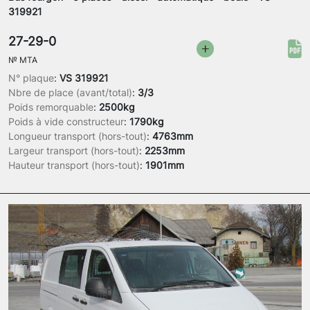
319921
27-29-0
№
MTA
N° plaque
:
VS 319921
Nbre de place (avant/total)
:
3/3
Poids remorquable
:
2500kg
Poids à vide constructeur
:
1790kg
Longueur transport (hors-tout)
:
4763mm
Largeur transport (hors-tout)
:
2253mm
Hauteur transport (hors-tout)
:
1901mm