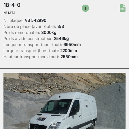
18-4-0
№
MTA
N° plaque
:
VS 542990
Nbre de place (avant/total)
:
3/3
Poids remorquable
:
3000kg
Poids à vide constructeur
:
2546kg
Longueur transport (hors-tout)
:
6950mm
Largeur transport (hors-tout)
:
2200mm
Hauteur transport (hors-tout)
:
2550mm