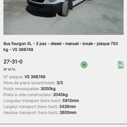
Bus fourgon XL - 3 pax - diesel - manuel - boule - plaque 750
kg - VS 398749
27-31-0
№
MTA
N° plaque
:
VS 398749
Nbre de place (avant/total)
:
3/3
Poids remorquable
:
3000kg
Poids à vide constructeur
:
2045kg
Longueur transport (hors-tout)
:
5910mm
Largeur transport (hors-tout)
:
2426mm
Hauteur transport (hors-tout)
:
2600mm