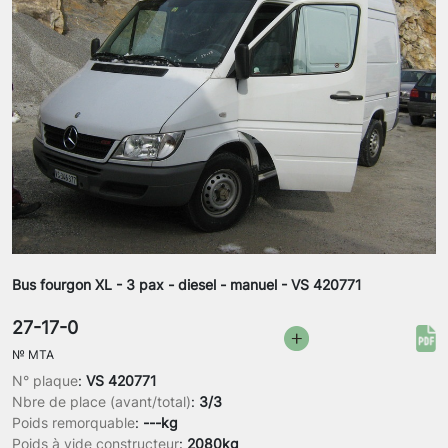
Bus fourgon XL - 3 pax - diesel - manuel - VS 420771
27-17-0
№
MTA
N° plaque
:
VS 420771
Nbre de place (avant/total)
:
3/3
Poids remorquable
:
---kg
Poids à vide constructeur
:
2080kg