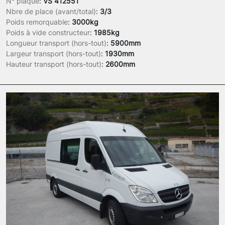
N° plaque
:
VS 412551
Nbre de place (avant/total)
:
3/3
Poids remorquable
:
3000kg
Poids à vide constructeur
:
1985kg
Longueur transport (hors-tout)
:
5900mm
Largeur transport (hors-tout)
:
1930mm
Hauteur transport (hors-tout)
:
2600mm