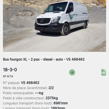
Bus fourgon XL - 2 pax - diesel - auto - VS 498462
18-3-0
№
MTA
N° plaque
:
VS 498462
Nbre de place (avant/total)
:
2/2
Poids remorquable
:
---kg
Poids à vide constructeur
:
2375kg
Longueur transport (hors-tout)
:
6961mm
Largeur transport (hors-tout)
:
1993mm