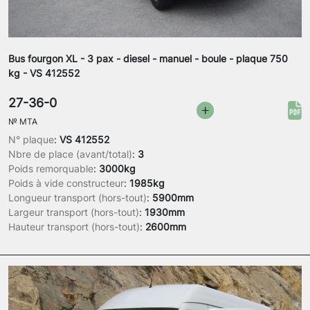
Bus fourgon XL - 3 pax - diesel - manuel - boule - plaque 750
kg - VS 412552
27-36-0
№
MTA
N° plaque
:
VS 412552
Nbre de place (avant/total)
:
3
Poids remorquable
:
3000kg
Poids à vide constructeur
:
1985kg
Longueur transport (hors-tout)
:
5900mm
Largeur transport (hors-tout)
:
1930mm
Hauteur transport (hors-tout)
:
2600mm