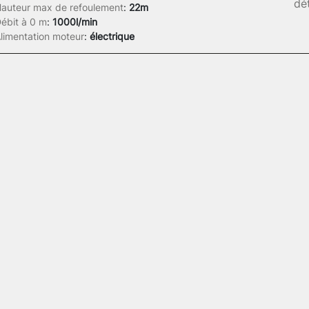
dét
auteur max de refoulement
:
22m
ébit à 0 m
:
1000l/min
limentation moteur
:
électrique