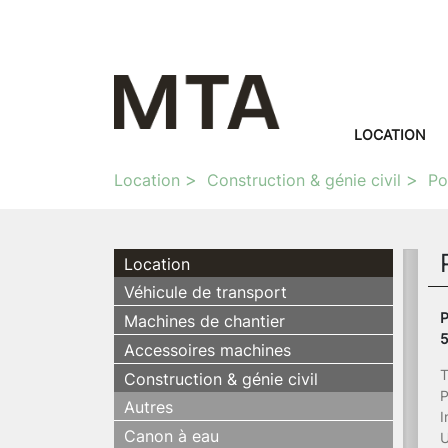
LOCATION
Location
Construction & génie civil
P
Location
Véhicule de transport
P
Machines de chantier
5
Accessoires machines
T
Construction & génie civil
P
Autres
I
Canon à eau
U