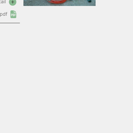
ail
pdf