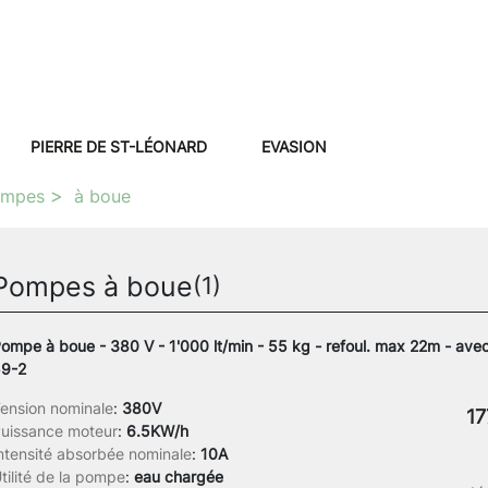
PIERRE DE ST-LÉONARD
EVASION
ompes
à boue
Pompes à boue
(1)
ompe à boue - 380 V - 1'000 lt/min - 55 kg - refoul. max 22m - ave
9-2
ension nominale
:
380V
17
uissance moteur
:
6.5KW/h
ntensité absorbée nominale
:
10A
tilité de la pompe
:
eau chargée