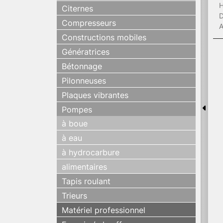
H
Citernes
D
Compresseurs
A
Constructions mobiles
Génératrices
Bétonnage
Pilonneuses
Plaques vibrantes
Pompes
à boue
à eau
à hydrocarbure
alimentaires
Tapis roulant
Trieurs
Matériel professionnel