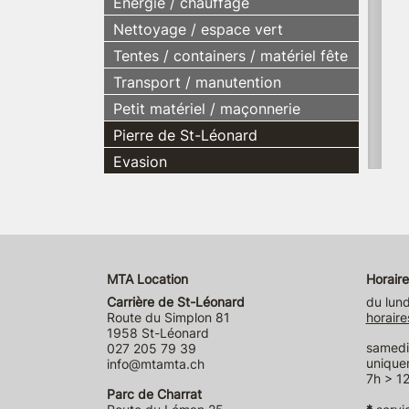
Energie / chauffage
Nettoyage / espace vert
Tentes / containers / matériel fête
Transport / manutention
Petit matériel / maçonnerie
Pierre de St-Léonard
Evasion
MTA Location
Horaire
Carrière de St-Léonard
du lund
Route du Simplon 81
horaire
1958 St-Léonard
samedi 
027 205 79 39
unique
info@mtamta.ch
7h > 12
Parc de Charrat