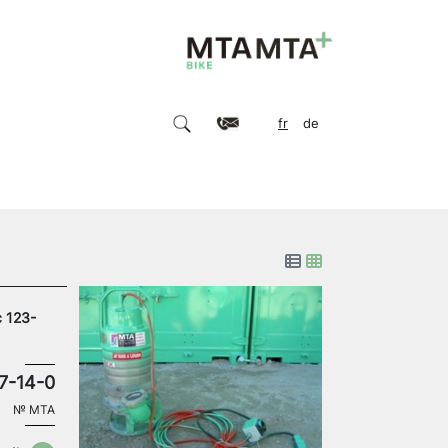
fr
de
c 123-
7-14-0
№
MTA