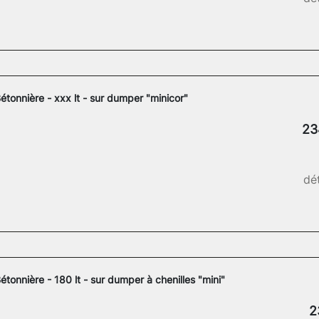
étonnière - xxx lt - sur dumper "minicor"
23
dét
étonnière - 180 lt - sur dumper à chenilles "mini"
2