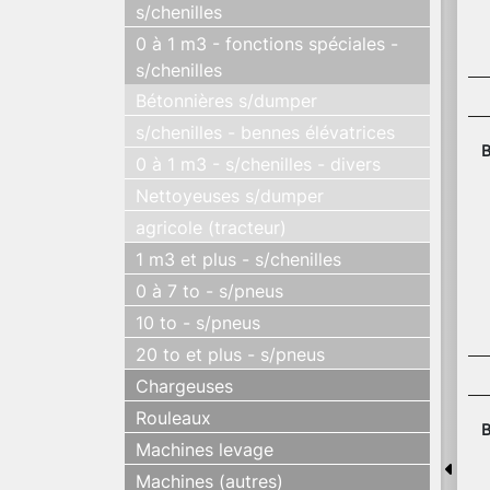
s/chenilles
0 à 1 m3 - fonctions spéciales -
s/chenilles
Bétonnières s/dumper
s/chenilles - bennes élévatrices
B
0 à 1 m3 - s/chenilles - divers
Nettoyeuses s/dumper
agricole (tracteur)
1 m3 et plus - s/chenilles
0 à 7 to - s/pneus
10 to - s/pneus
20 to et plus - s/pneus
Chargeuses
Rouleaux
B
Machines levage
Machines (autres)