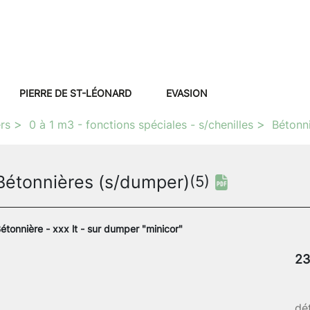
PIERRE DE ST-LÉONARD
EVASION
rs
0 à 1 m3 - fonctions spéciales - s/chenilles
Bétonn
Bétonnières (s/dumper)
(5)
étonnière - xxx lt - sur dumper "minicor"
23
dét