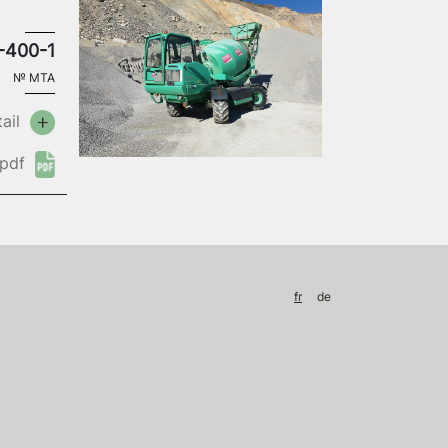
-400-1
№
MTA
ail
pdf
fr
de