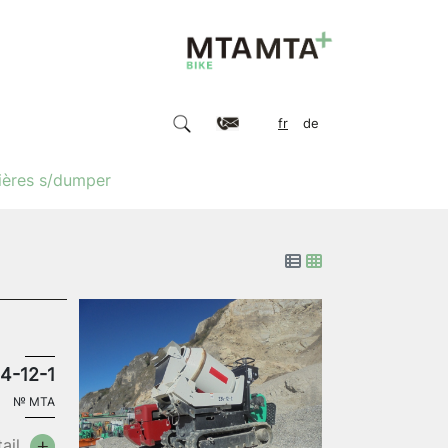
fr
de
ières s/dumper
4-12-1
№
MTA
ail