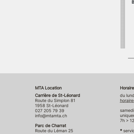
B
MTA Location
Horaire
Carrière de St-Léonard
du lund
Route du Simplon 81
horaire
1958 St-Léonard
samedi 
027 205 79 39
unique
info@mtamta.ch
7h > 12
Parc de Charrat
Route du Léman 25
*
servi