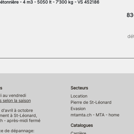
étonnière - 4 m3 - 5050 lt - 7'300 kg - VS 452186
83
dét
s
Secteurs
i au vendredi
Location
s selon la saison
Pierre de St-Léonard
Evasion
d'avril à octobre
mtamta.ch - MTA - home
ment à St-Léonard,
h - après-midi fermé
Catalogues
ce de dépannage:
Carrière