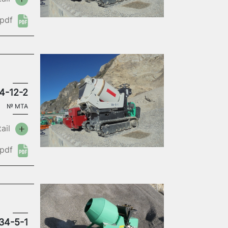
pdf
4-12-2
№
MTA
ail
pdf
34-5-1