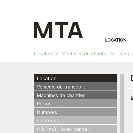
LOCATION
Location
Machines de chantier
Dumpe
Location
Véhicule de transport
Machines de chantier
B
Rétros
Dumpers
électrique
0 à 1 m3 - avec benne -