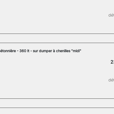
dét
étonnière - 360 lt - sur dumper à chenilles "midi"
2
dét