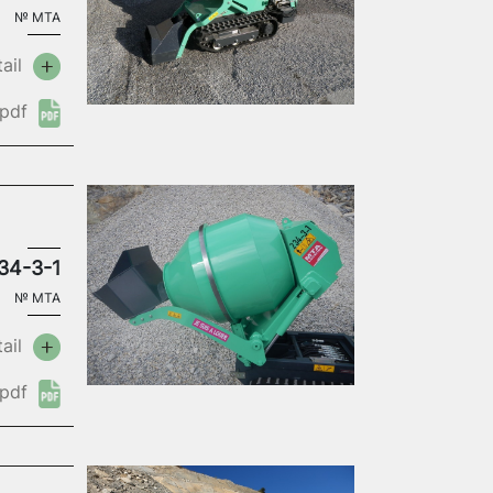
№
MTA
ail
pdf
34-3-1
№
MTA
ail
pdf