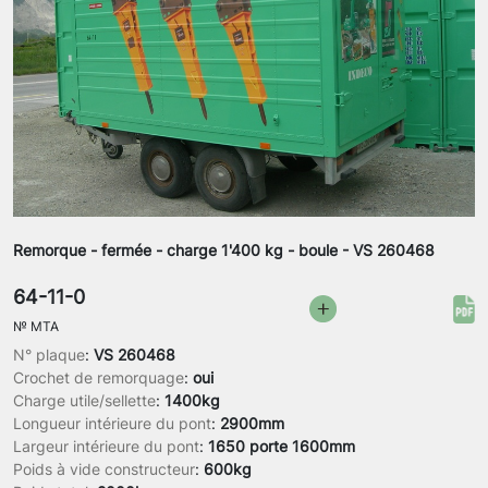
Remorque - fermée - charge 1'400 kg - boule - VS 260468
64-11-0
№
MTA
N° plaque
:
VS 260468
Crochet de remorquage
:
oui
Charge utile/sellette
:
1400kg
Longueur intérieure du pont
:
2900mm
Largeur intérieure du pont
:
1650 porte 1600mm
Poids à vide constructeur
:
600kg