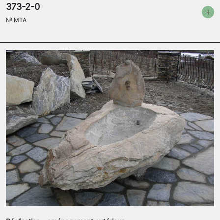
373-2-0
№
MTA