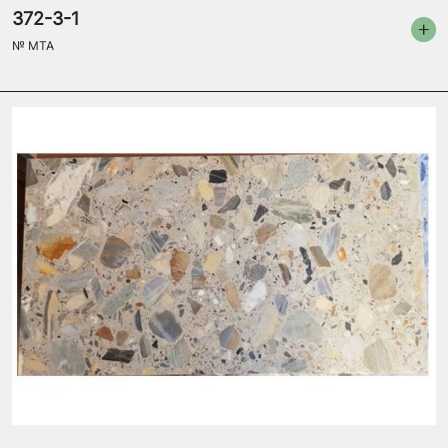
372-3-1
№
MTA