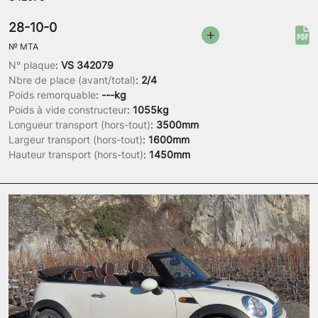
28-10-0
№
MTA
N° plaque
:
VS 342079
Nbre de place (avant/total)
:
2/4
Poids remorquable
:
---kg
Poids à vide constructeur
:
1055kg
Longueur transport (hors-tout)
:
3500mm
Largeur transport (hors-tout)
:
1600mm
Hauteur transport (hors-tout)
:
1450mm