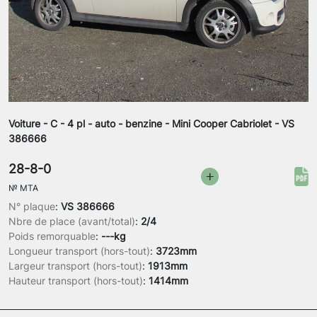
Voiture - C - 4 pl - auto - benzine - Mini Cooper Cabriolet - VS
386666
28-8-0
№
MTA
N° plaque
:
VS 386666
Nbre de place (avant/total)
:
2/4
Poids remorquable
:
---kg
Longueur transport (hors-tout)
:
3723mm
Largeur transport (hors-tout)
:
1913mm
Hauteur transport (hors-tout)
:
1414mm