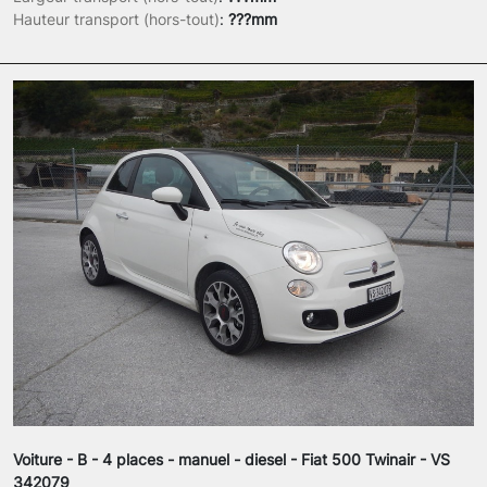
Hauteur transport (hors-tout)
:
???mm
Voiture - B - 4 places - manuel - diesel - Fiat 500 Twinair - VS
342079