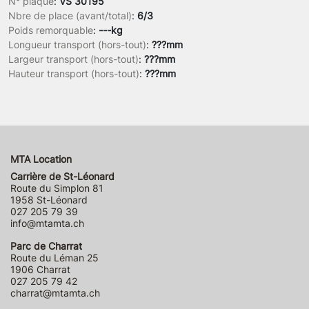
N° plaque
:
VS 30195
Nbre de place (avant/total)
:
6/3
Poids remorquable
:
---kg
Longueur transport (hors-tout)
:
???mm
Largeur transport (hors-tout)
:
???mm
Hauteur transport (hors-tout)
:
???mm
MTA Location
Carrière de St-Léonard
Route du Simplon 81
1958 St-Léonard
027 205 79 39
info@mtamta.ch
Parc de Charrat
Route du Léman 25
1906 Charrat
027 205 79 42
charrat@mtamta.ch