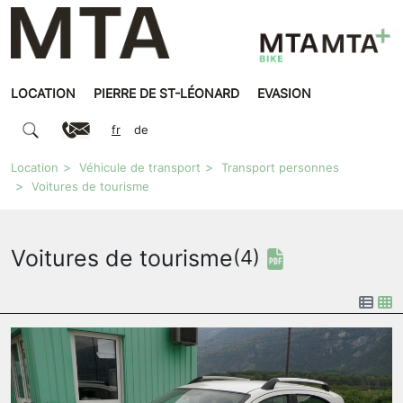
LOCATION
PIERRE DE ST-LÉONARD
EVASION
fr
de
Location
Véhicule de transport
Transport personnes
Voitures de tourisme
Voitures de tourisme
(4)