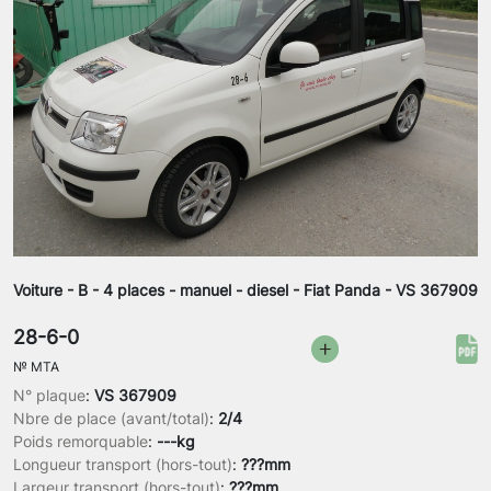
Voiture - B - 4 places - manuel - diesel - Fiat Panda - VS 367909
28-6-0
№
MTA
N° plaque
:
VS 367909
Nbre de place (avant/total)
:
2/4
Poids remorquable
:
---kg
Longueur transport (hors-tout)
:
???mm
Largeur transport (hors-tout)
:
???mm