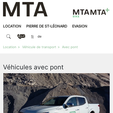
LOCATION
PIERRE DE ST-LÉONARD
EVASION
fr
de
Location
Véhicule de transport
Avec pont
Véhicules avec pont