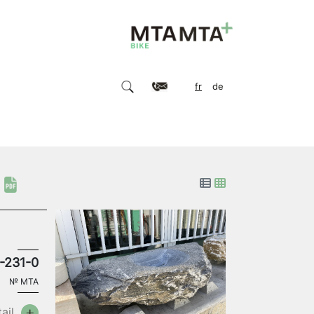
fr
de
-231-0
№
MTA
ail