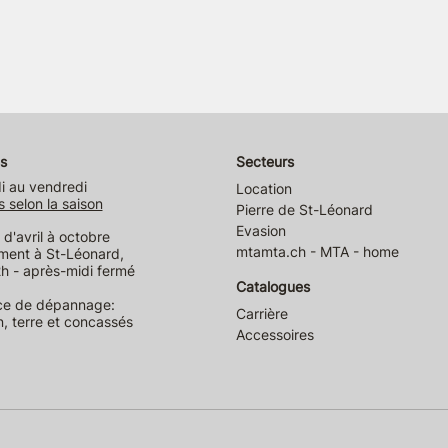
s
Secteurs
i au vendredi
Location
s selon la saison
Pierre de St-Léonard
Evasion
d'avril à octobre
mtamta.ch - MTA - home
ment à St-Léonard,
h - après-midi fermé
Catalogues
ce de dépannage:
Carrière
n, terre et concassés
Accessoires