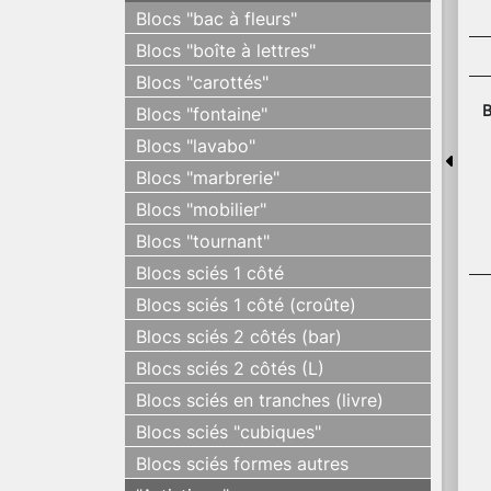
Blocs "bac à fleurs"
Blocs "boîte à lettres"
Blocs "carottés"
B
Blocs "fontaine"
Blocs "lavabo"
Blocs "marbrerie"
Blocs "mobilier"
Blocs "tournant"
Blocs sciés 1 côté
Blocs sciés 1 côté (croûte)
Blocs sciés 2 côtés (bar)
Blocs sciés 2 côtés (L)
Blocs sciés en tranches (livre)
Blocs sciés "cubiques"
Blocs sciés formes autres