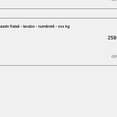
assin fraisé - lavabo - numéroté - xxx kg
258
dét