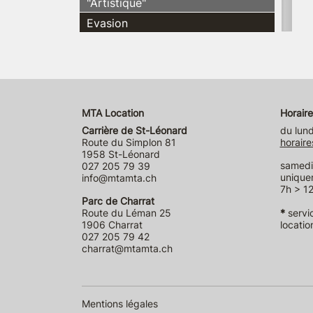
"Artistique"
Evasion
MTA Location
Horaire
Carrière de St-Léonard
du lund
Route du Simplon 81
horaire
1958 St-Léonard
samedi 
027 205 79 39
unique
info@mtamta.ch
7h > 12
Parc de Charrat
Route du Léman 25
*
servi
1906 Charrat
locatio
027 205 79 42
charrat@mtamta.ch
Mentions légales