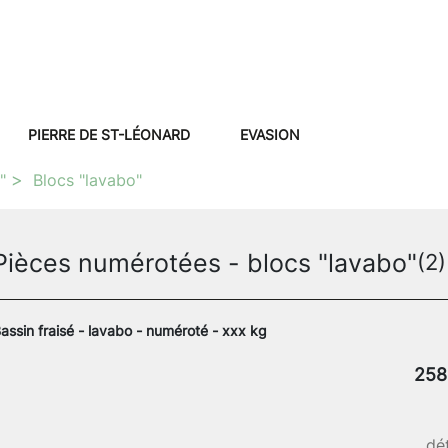
PIERRE DE ST-LÉONARD
EVASION
"
Blocs "lavabo"
Pièces numérotées - blocs "lavabo"
(2)
assin fraisé - lavabo - numéroté - xxx kg
258
dét