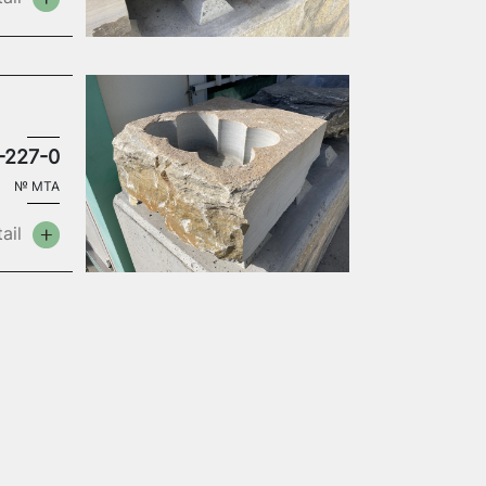
-227-0
№
MTA
ail