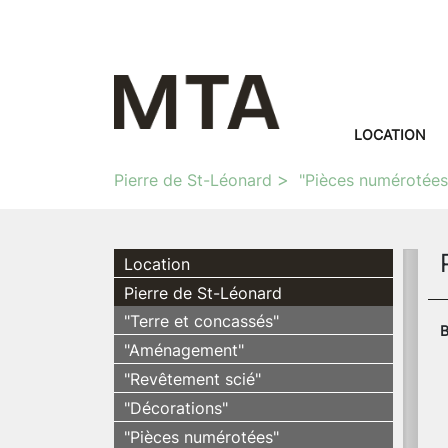
LOCATION
Pierre de St-Léonard
"Pièces numérotées
Location
Pierre de St-Léonard
"Terre et concassés"
B
"Aménagement"
"Revêtement scié"
"Décorations"
"Pièces numérotées"