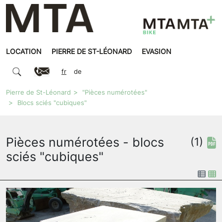
LOCATION
PIERRE DE ST-LÉONARD
EVASION
fr
de
Pierre de St-Léonard
"Pièces numérotées"
Blocs sciés "cubiques"
Pièces numérotées - blocs
(1)
sciés "cubiques"