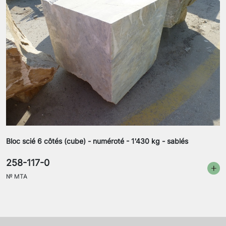
Bloc scié 6 côtés (cube) - numéroté - 1'430 kg - sablés
258-117-0
№
MTA