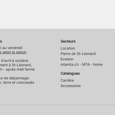
s
Secteurs
i au vendredi
Location
s selon la saison
Pierre de St-Léonard
Evasion
d'avril à octobre
mtamta.ch - MTA - home
ment à St-Léonard,
h - après-midi fermé
Catalogues
ce de dépannage:
Carrière
n, terre et concassés
Accessoires