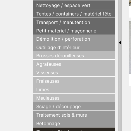
Nettoyage / espace vert
Tentes / containers / matériel fête
Transport / manutention
Petit matériel / maçonnerie
Démolition / perforation
Outillage d'intérieur
Brosses dérouilleuses
Agrafeuses
Visseuses
Fraiseuses
Limes
Meuleuses
Sciage / découpage
Traitement sols & murs
Bétonnage