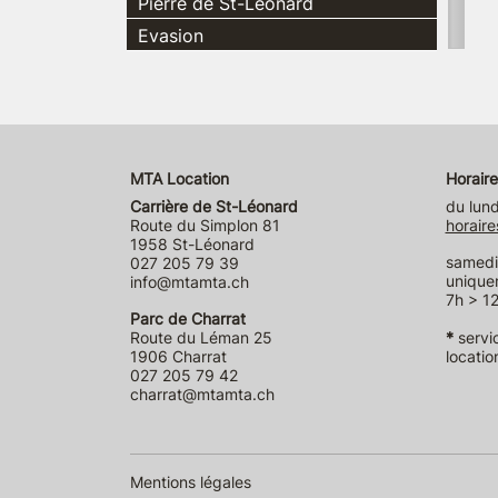
Pierre de St-Léonard
Evasion
MTA Location
Horaire
Carrière de St-Léonard
du lund
Route du Simplon 81
horaire
1958 St-Léonard
samedi 
027 205 79 39
unique
info@mtamta.ch
7h > 12
Parc de Charrat
Route du Léman 25
*
servi
1906 Charrat
locatio
027 205 79 42
charrat@mtamta.ch
Mentions légales