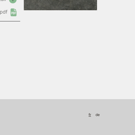
pdf
fr
de