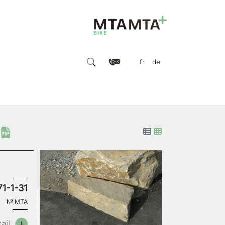
fr
de
71-1-31
№
MTA
ail