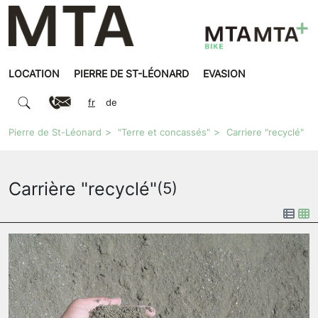
LOCATION
PIERRE DE ST-LÉONARD
EVASION
fr
de
Pierre de St-Léonard
"Terre et concassés"
Carriere "recyclé"
Carrière "recyclé"
(5)